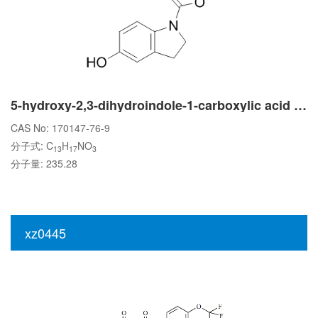
5-hydroxy-2,3-dihydroindole-1-carboxylic acid tert-butyl ester
CAS No: 170147-76-9
分子式: C
H
NO
13
17
3
分子量: 235.28
xz0445