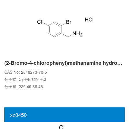
(2-Bromo-4-chlorophenyl)methanamine hydrochloride
CAS No: 2048273-70-5
.
分子式: C
H
BrClN
HCl
7
7
分子量: 220.49 36.46
xz0450