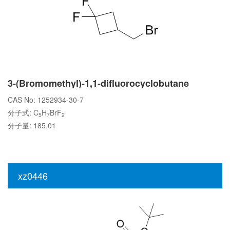
3-(Bromomethyl)-1,1-difluorocyclobutane
CAS No: 1252934-30-7
分子式: C
H
BrF
5
7
2
分子量: 185.01
xz0446