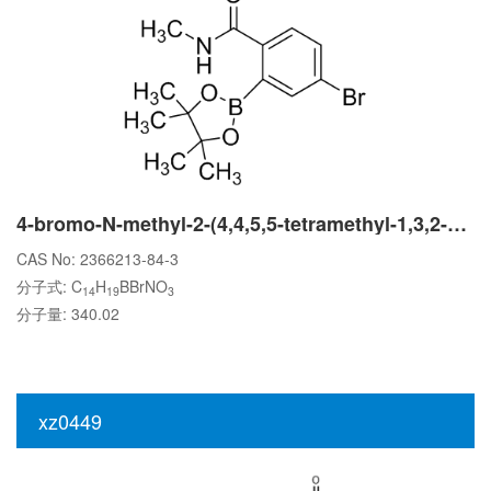
4-bromo-N-methyl-2-(4,4,5,5-tetramethyl-1,3,2-dioxaborolan-2-yl)benzamide
CAS No: 2366213-84-3
分子式: C
H
BBrNO
14
19
3
分子量: 340.02
xz0449