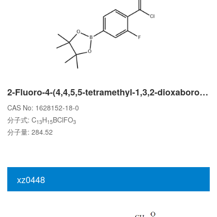
2-Fluoro-4-(4,4,5,5-tetramethyl-1,3,2-dioxaborolan-2-yl)benzoyl chloride
CAS No: 1628152-18-0
分子式: C
H
BClFO
13
15
3
分子量: 284.52
xz0448