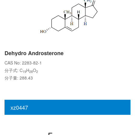
Dehydro Androsterone
CAS No: 2283-82-1
分子式: C
H
O
19
28
2
分子量: 288.43
xz0447