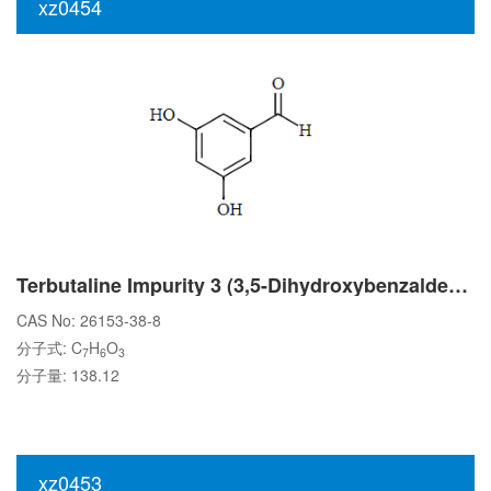
xz0454
Terbutaline Impurity 3 (3,5-Dihydroxybenzaldehyde)
CAS No: 26153-38-8
分子式: C
H
O
7
6
3
分子量: 138.12
xz0453