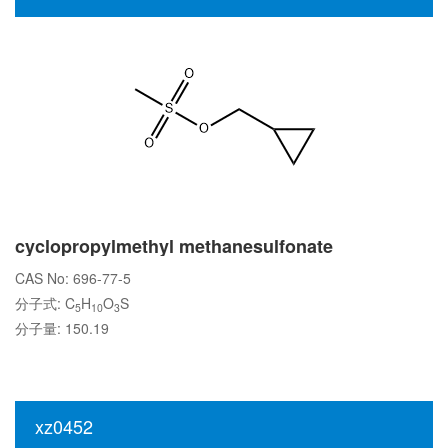
cyclopropylmethyl methanesulfonate
CAS No: 696-77-5
分子式: C
H
O
S
5
10
3
分子量: 150.19
xz0452