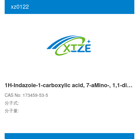
xz0122
1H-Indazole-1-carboxylic acid, 7-aMino-, 1,1-diMethylethyl ester
CAS No: 173459-53-5
分子式:
分子量: