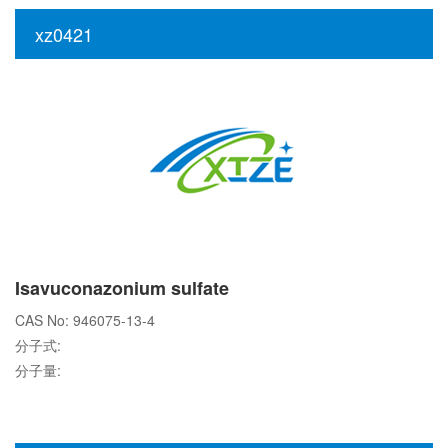
xz0421
Isavuconazonium sulfate
CAS No: 946075-13-4
分子式:
分子量: