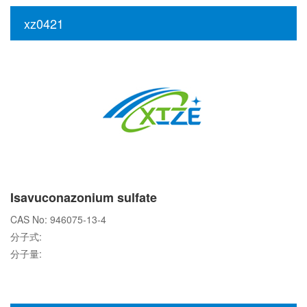
xz0421
Isavuconazonium sulfate
CAS No: 946075-13-4
分子式:
分子量: