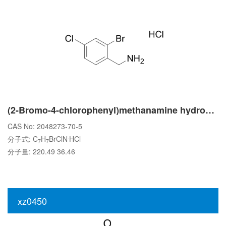
(2-Bromo-4-chlorophenyl)methanamine hydrochloride
CAS No: 2048273-70-5
.
分子式: C
H
BrClN
HCl
7
7
分子量: 220.49 36.46
xz0450