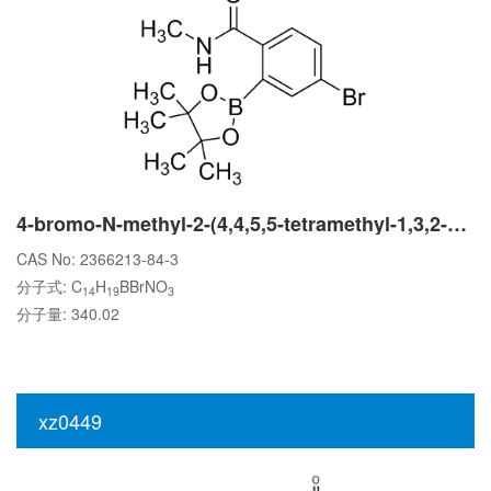
4-bromo-N-methyl-2-(4,4,5,5-tetramethyl-1,3,2-dioxaborolan-2-yl)benzamide
CAS No: 2366213-84-3
分子式: C
H
BBrNO
14
19
3
分子量: 340.02
xz0449