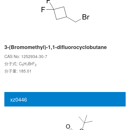
3-(Bromomethyl)-1,1-difluorocyclobutane
CAS No: 1252934-30-7
分子式: C
H
BrF
5
7
2
分子量: 185.01
xz0446