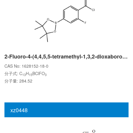
2-Fluoro-4-(4,4,5,5-tetramethyl-1,3,2-dioxaborolan-2-yl)benzoyl chloride
CAS No: 1628152-18-0
分子式: C
H
BClFO
13
15
3
分子量: 284.52
xz0448