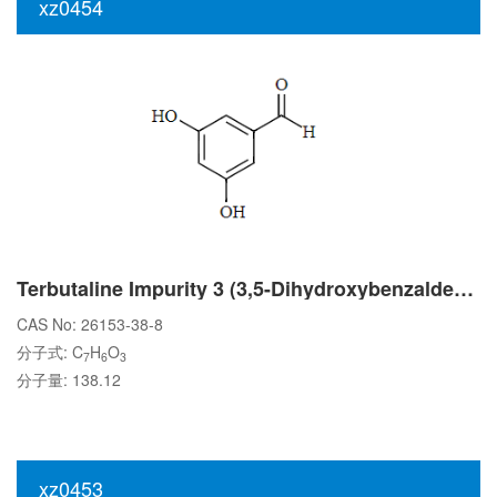
xz0454
Terbutaline Impurity 3 (3,5-Dihydroxybenzaldehyde)
CAS No: 26153-38-8
分子式: C
H
O
7
6
3
分子量: 138.12
xz0453