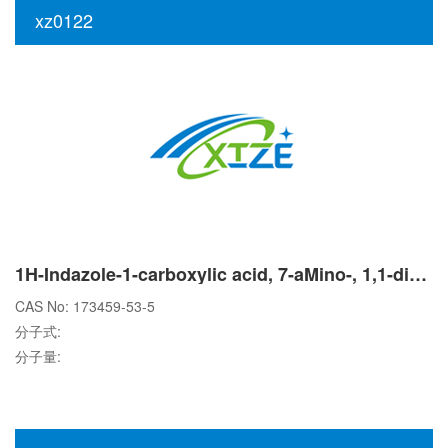
xz0122
1H-Indazole-1-carboxylic acid, 7-aMino-, 1,1-diMethylethyl ester
CAS No: 173459-53-5
分子式:
分子量: