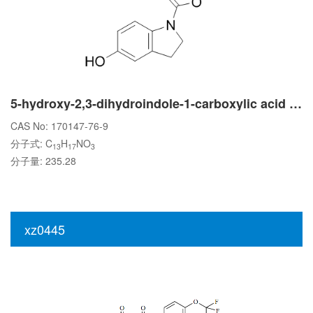
5-hydroxy-2,3-dihydroindole-1-carboxylic acid tert-butyl ester
CAS No: 170147-76-9
分子式: C
H
NO
13
17
3
分子量: 235.28
xz0445