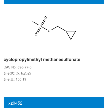
cyclopropylmethyl methanesulfonate
CAS No: 696-77-5
分子式: C
H
O
S
5
10
3
分子量: 150.19
xz0452