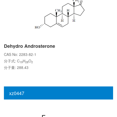
Dehydro Androsterone
CAS No: 2283-82-1
分子式: C
H
O
19
28
2
分子量: 288.43
xz0447