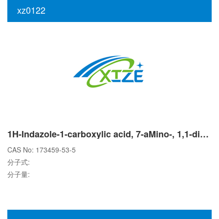
xz0122
1H-Indazole-1-carboxylic acid, 7-aMino-, 1,1-diMethylethyl ester
CAS No: 173459-53-5
分子式:
分子量: