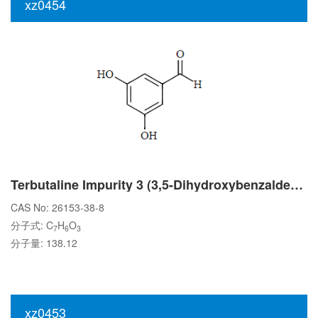
xz0454
Terbutaline Impurity 3 (3,5-Dihydroxybenzaldehyde)
CAS No: 26153-38-8
分子式: C
H
O
7
6
3
分子量: 138.12
xz0453