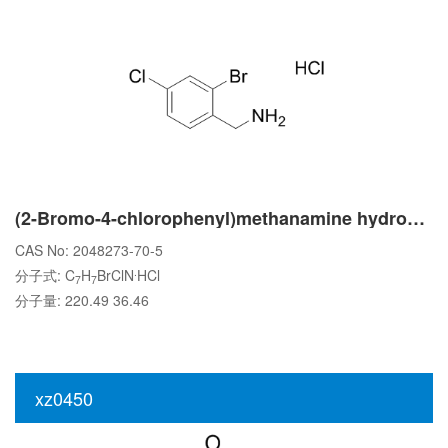
(2-Bromo-4-chlorophenyl)methanamine hydrochloride
CAS No: 2048273-70-5
.
分子式: C
H
BrClN
HCl
7
7
分子量: 220.49 36.46
xz0450