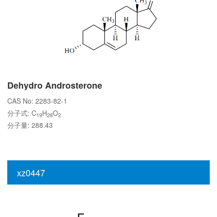
Dehydro Androsterone
CAS No: 2283-82-1
分子式: C
H
O
19
28
2
分子量: 288.43
xz0447