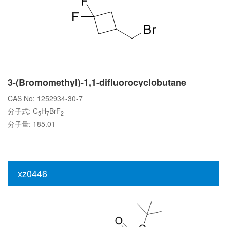
3-(Bromomethyl)-1,1-difluorocyclobutane
CAS No: 1252934-30-7
分子式: C
H
BrF
5
7
2
分子量: 185.01
xz0446