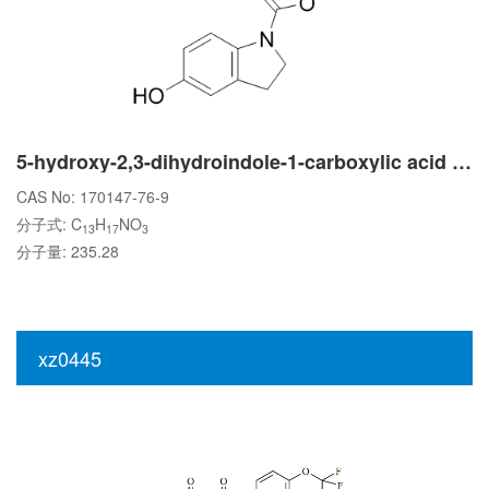
5-hydroxy-2,3-dihydroindole-1-carboxylic acid tert-butyl ester
CAS No: 170147-76-9
分子式: C
H
NO
13
17
3
分子量: 235.28
xz0445