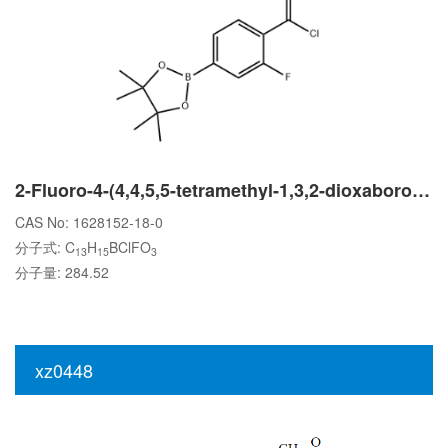
2-Fluoro-4-(4,4,5,5-tetramethyl-1,3,2-dioxaborolan-2-yl)benzoyl chloride
CAS No: 1628152-18-0
分子式: C
H
BClFO
13
15
3
分子量: 284.52
xz0448