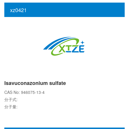
xz0421
Isavuconazonium sulfate
CAS No: 946075-13-4
分子式:
分子量: