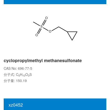
cyclopropylmethyl methanesulfonate
CAS No: 696-77-5
分子式: C
H
O
S
5
10
3
分子量: 150.19
xz0452