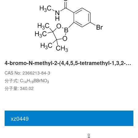
4-bromo-N-methyl-2-(4,4,5,5-tetramethyl-1,3,2-dioxaborolan-2-yl)benzamide
CAS No: 2366213-84-3
分子式: C
H
BBrNO
14
19
3
分子量: 340.02
xz0449