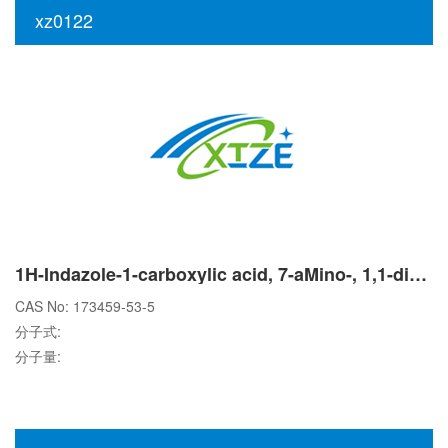
xz0122
1H-Indazole-1-carboxylic acid, 7-aMino-, 1,1-diMethylethyl ester
CAS No: 173459-53-5
分子式:
分子量: