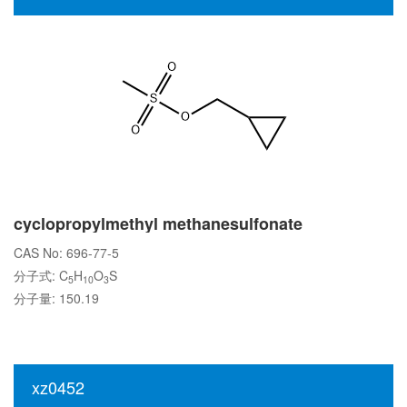
cyclopropylmethyl methanesulfonate
CAS No: 696-77-5
分子式: C
H
O
S
5
10
3
分子量: 150.19
xz0452