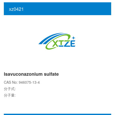
xz0421
Isavuconazonium sulfate
CAS No: 946075-13-4
分子式:
分子量: