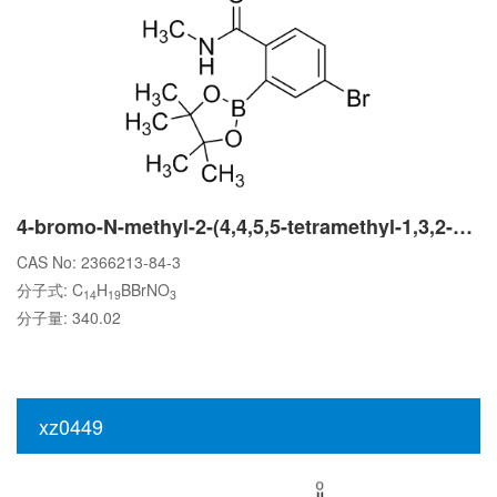
4-bromo-N-methyl-2-(4,4,5,5-tetramethyl-1,3,2-dioxaborolan-2-yl)benzamide
CAS No: 2366213-84-3
分子式: C
H
BBrNO
14
19
3
分子量: 340.02
xz0449