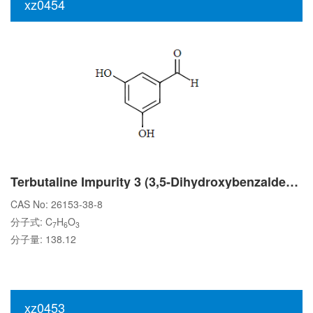
xz0454
Terbutaline Impurity 3 (3,5-Dihydroxybenzaldehyde)
CAS No: 26153-38-8
分子式: C
H
O
7
6
3
分子量: 138.12
xz0453