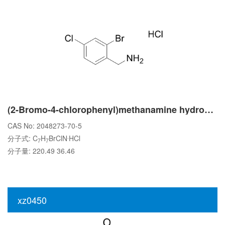
(2-Bromo-4-chlorophenyl)methanamine hydrochloride
CAS No: 2048273-70-5
.
分子式: C
H
BrClN
HCl
7
7
分子量: 220.49 36.46
xz0450