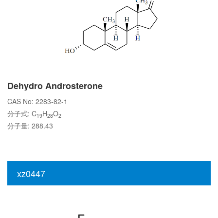
Dehydro Androsterone
CAS No: 2283-82-1
分子式: C
H
O
19
28
2
分子量: 288.43
xz0447