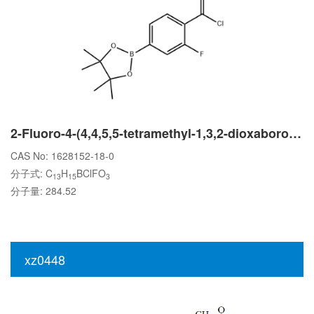
2-Fluoro-4-(4,4,5,5-tetramethyl-1,3,2-dioxaborolan-2-yl)benzoyl chloride
CAS No: 1628152-18-0
分子式: C
H
BClFO
13
15
3
分子量: 284.52
xz0448