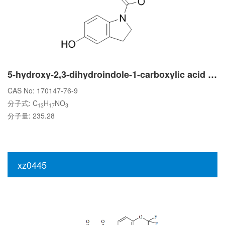
5-hydroxy-2,3-dihydroindole-1-carboxylic acid tert-butyl ester
CAS No: 170147-76-9
分子式: C
H
NO
13
17
3
分子量: 235.28
xz0445