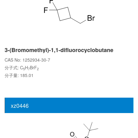
3-(Bromomethyl)-1,1-difluorocyclobutane
CAS No: 1252934-30-7
分子式: C
H
BrF
5
7
2
分子量: 185.01
xz0446