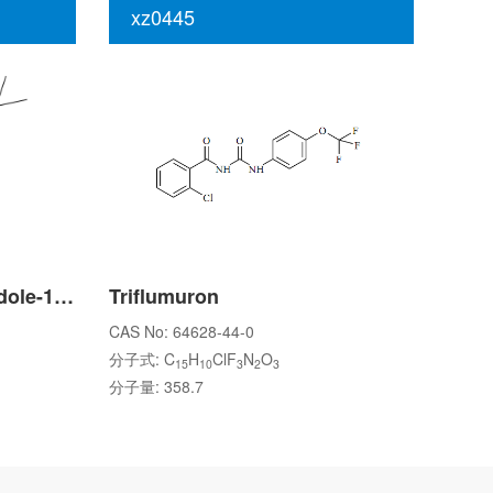
xz0445
5-hydroxy-2,3-dihydroindole-1-carboxylic acid tert-butyl ester
Triflumuron
CAS No: 64628-44-0
分子式: C
H
ClF
N
O
15
10
3
2
3
分子量: 358.7