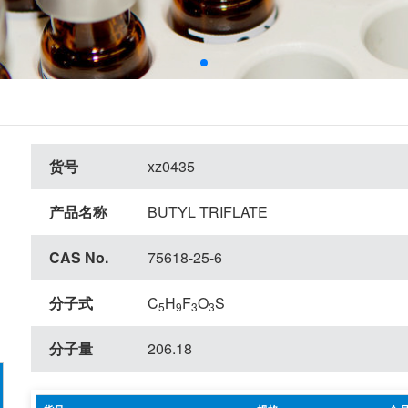
货号
xz0435
产品名称
BUTYL TRIFLATE
CAS No.
75618-25-6
分子式
C
H
F
O
S
5
9
3
3
分子量
206.18