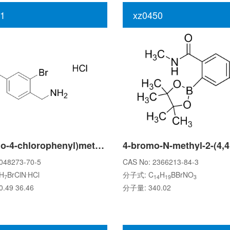
1
xz0450
(2-Bromo-4-chlorophenyl)methanamine hydrochloride
048273-70-5
CAS No: 2366213-84-3
.
H
BrClN
HCl
分子式: C
H
BBrNO
7
14
19
3
.49 36.46
分子量: 340.02