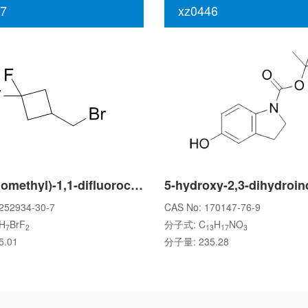
7
xz0446
3-(Bromomethyl)-1,1-difluorocyclobutane
252934-30-7
CAS No: 170147-76-9
H
BrF
分子式: C
H
NO
7
2
13
17
3
.01
分子量: 235.28