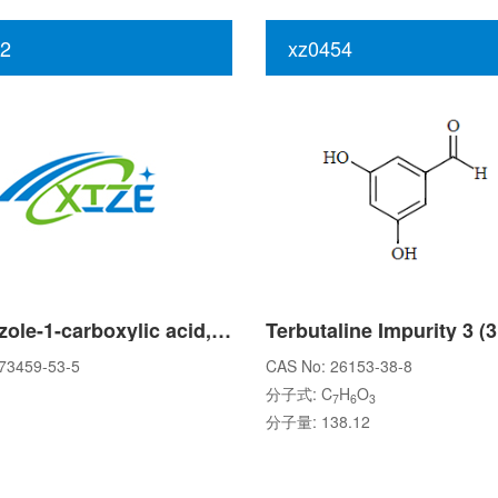
2
xz0454
1H-Indazole-1-carboxylic acid, 7-aMino-, 1,1-diMethylethyl ester
73459-53-5
CAS No: 26153-38-8
分子式: C
H
O
7
6
3
分子量: 138.12