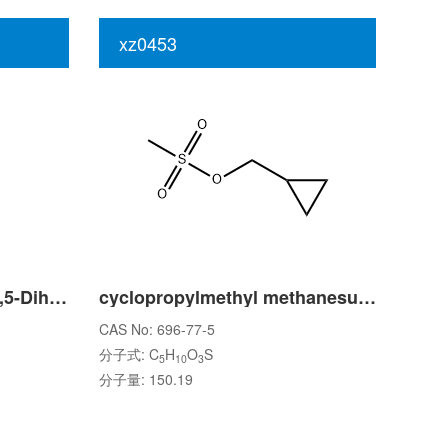
xz0453
Terbutaline Impurity 3 (3,5-Dihydroxybenzaldehyde)
cyclopropylmethyl methanesulfonate
CAS No: 696-77-5
分子式: C
H
O
S
5
10
3
分子量: 150.19