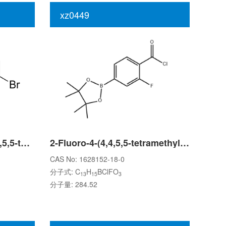
xz0449
4-bromo-N-methyl-2-(4,4,5,5-tetramethyl-1,3,2-dioxaborolan-2-yl)benzamide
2-Fluoro-4-(4,4,5,5-tetramethyl-1,3,2-dioxaborolan-2-yl)benzoyl chloride
CAS No: 1628152-18-0
分子式: C
H
BClFO
13
15
3
分子量: 284.52