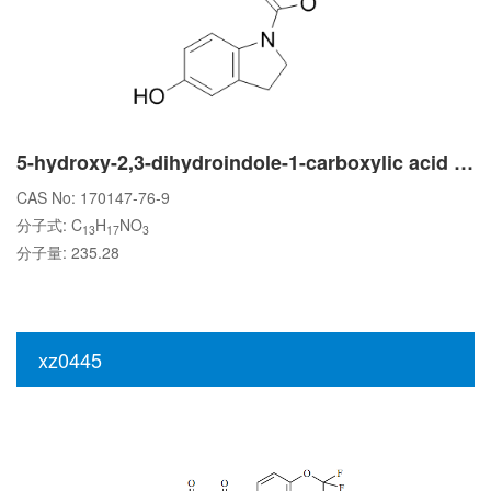
5-hydroxy-2,3-dihydroindole-1-carboxylic acid tert-butyl ester
CAS No: 170147-76-9
分子式: C
H
NO
13
17
3
分子量: 235.28
xz0445