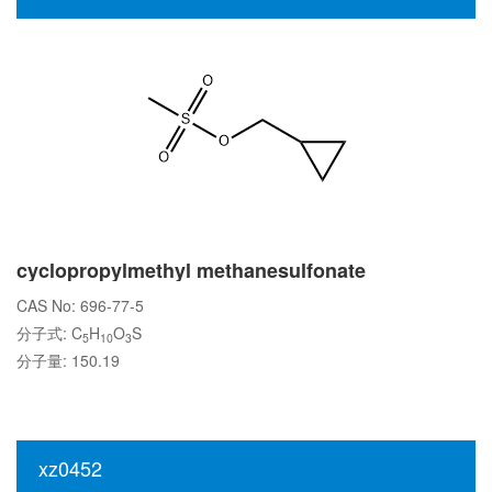
cyclopropylmethyl methanesulfonate
CAS No: 696-77-5
分子式: C
H
O
S
5
10
3
分子量: 150.19
xz0452