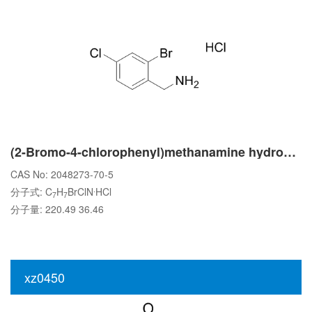
(2-Bromo-4-chlorophenyl)methanamine hydrochloride
CAS No: 2048273-70-5
.
分子式: C
H
BrClN
HCl
7
7
分子量: 220.49 36.46
xz0450