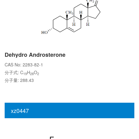
Dehydro Androsterone
CAS No: 2283-82-1
分子式: C
H
O
19
28
2
分子量: 288.43
xz0447