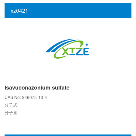
xz0421
Isavuconazonium sulfate
CAS No: 946075-13-4
分子式:
分子量: