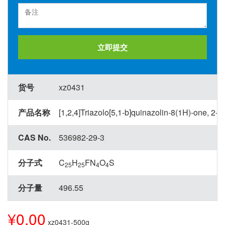
立即提交
货号
xz0431
产品名称
[1,2,4]Triazolo[5,1-b]quinazolin-8(1H)-one, 2-[[
CAS No.
536982-29-3
分子式
C
H
FN
O
S
25
25
4
4
分子量
496.55
¥0.00
xz0431-500g