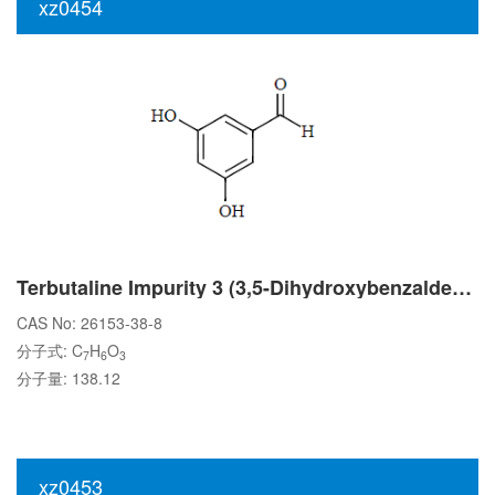
xz0454
Terbutaline Impurity 3 (3,5-Dihydroxybenzaldehyde)
CAS No: 26153-38-8
分子式: C
H
O
7
6
3
分子量: 138.12
xz0453