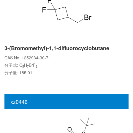
3-(Bromomethyl)-1,1-difluorocyclobutane
CAS No: 1252934-30-7
分子式: C
H
BrF
5
7
2
分子量: 185.01
xz0446