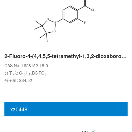
2-Fluoro-4-(4,4,5,5-tetramethyl-1,3,2-dioxaborolan-2-yl)benzoyl chloride
CAS No: 1628152-18-0
分子式: C
H
BClFO
13
15
3
分子量: 284.52
xz0448