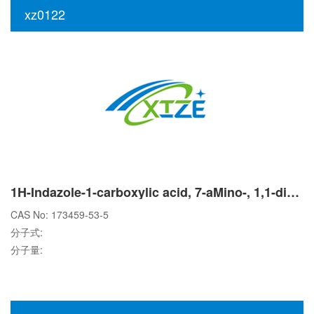
xz0122
1H-Indazole-1-carboxylic acid, 7-aMino-, 1,1-diMethylethyl ester
CAS No: 173459-53-5
分子式:
分子量: