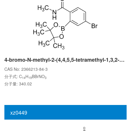
4-bromo-N-methyl-2-(4,4,5,5-tetramethyl-1,3,2-dioxaborolan-2-yl)benzamide
CAS No: 2366213-84-3
分子式: C
H
BBrNO
14
19
3
分子量: 340.02
xz0449