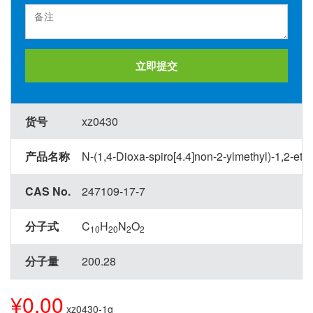
立即提交
货号
xz0430
产品名称
N-(1,4-Dioxa-spiro[4.4]non-2-ylmethyl)-1,2-et
CAS No.
247109-17-7
分子式
C
H
N
O
10
20
2
2
分子量
200.28
¥0.00
xz0430-1g