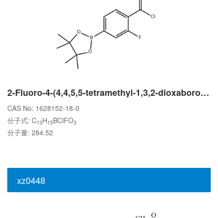
2-Fluoro-4-(4,4,5,5-tetramethyl-1,3,2-dioxaborolan-2-yl)benzoyl chloride
CAS No: 1628152-18-0
分子式: C
H
BClFO
13
15
3
分子量: 284.52
xz0448