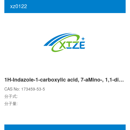
xz0122
1H-Indazole-1-carboxylic acid, 7-aMino-, 1,1-diMethylethyl ester
CAS No: 173459-53-5
分子式:
分子量: