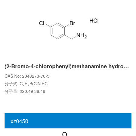
(2-Bromo-4-chlorophenyl)methanamine hydrochloride
CAS No: 2048273-70-5
.
分子式: C
H
BrClN
HCl
7
7
分子量: 220.49 36.46
xz0450