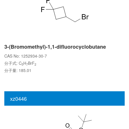
3-(Bromomethyl)-1,1-difluorocyclobutane
CAS No: 1252934-30-7
分子式: C
H
BrF
5
7
2
分子量: 185.01
xz0446