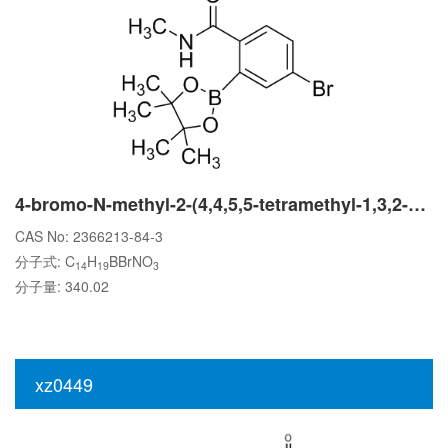
4-bromo-N-methyl-2-(4,4,5,5-tetramethyl-1,3,2-dioxaborolan-2-yl)benzamide
CAS No: 2366213-84-3
分子式: C
H
BBrNO
14
19
3
分子量: 340.02
xz0449