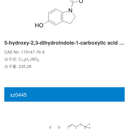
5-hydroxy-2,3-dihydroindole-1-carboxylic acid tert-butyl ester
CAS No: 170147-76-9
分子式: C
H
NO
13
17
3
分子量: 235.28
xz0445