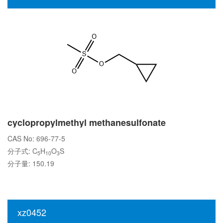
cyclopropylmethyl methanesulfonate
CAS No: 696-77-5
分子式: C
H
O
S
5
10
3
分子量: 150.19
xz0452