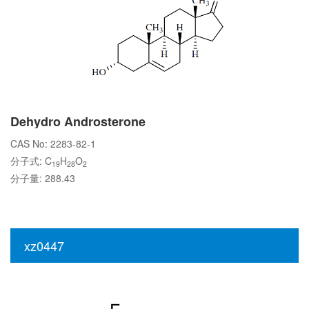
Dehydro Androsterone
CAS No: 2283-82-1
分子式: C
H
O
19
28
2
分子量: 288.43
xz0447