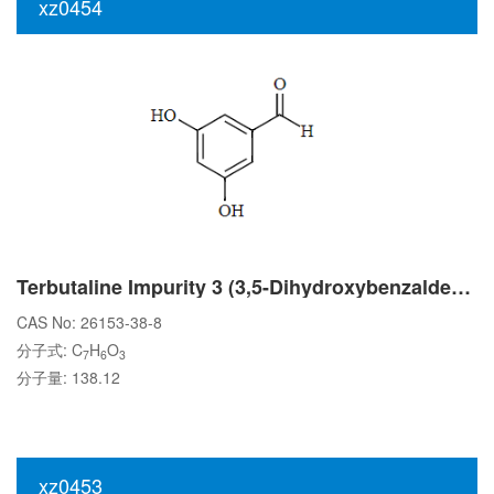
xz0454
Terbutaline Impurity 3 (3,5-Dihydroxybenzaldehyde)
CAS No: 26153-38-8
分子式: C
H
O
7
6
3
分子量: 138.12
xz0453