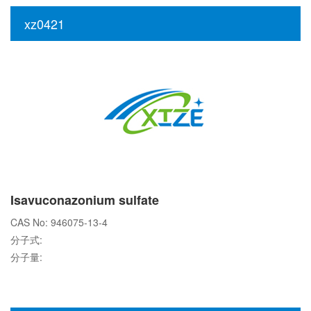
xz0421
Isavuconazonium sulfate
CAS No: 946075-13-4
分子式:
分子量: