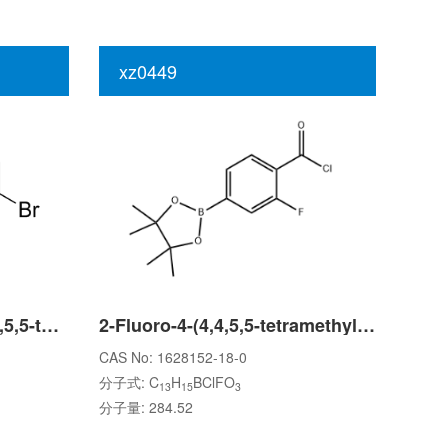
xz0449
4-bromo-N-methyl-2-(4,4,5,5-tetramethyl-1,3,2-dioxaborolan-2-yl)benzamide
2-Fluoro-4-(4,4,5,5-tetramethyl-1,3,2-dioxaborolan-2-yl)benzoyl chloride
CAS No: 1628152-18-0
分子式: C
H
BClFO
13
15
3
分子量: 284.52