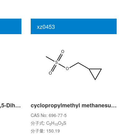
xz0453
Terbutaline Impurity 3 (3,5-Dihydroxybenzaldehyde)
cyclopropylmethyl methanesulfonate
CAS No: 696-77-5
分子式: C
H
O
S
5
10
3
分子量: 150.19