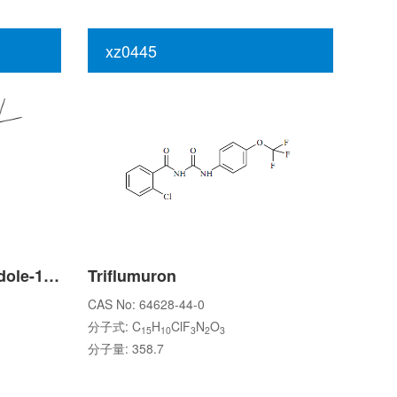
xz0445
5-hydroxy-2,3-dihydroindole-1-carboxylic acid tert-butyl ester
Triflumuron
CAS No: 64628-44-0
分子式: C
H
ClF
N
O
15
10
3
2
3
分子量: 358.7