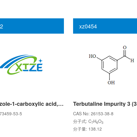
2
xz0454
1H-Indazole-1-carboxylic acid, 7-aMino-, 1,1-diMethylethyl ester
73459-53-5
CAS No: 26153-38-8
分子式: C
H
O
7
6
3
分子量: 138.12