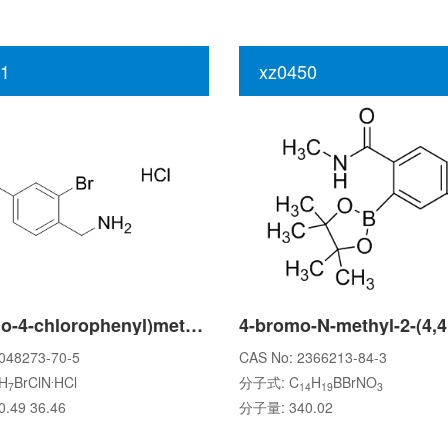
1
xz0450
(2-Bromo-4-chlorophenyl)methanamine hydrochloride
048273-70-5
CAS No: 2366213-84-3
.
H
BrClN
HCl
分子式: C
H
BBrNO
7
14
19
3
.49 36.46
分子量: 340.02