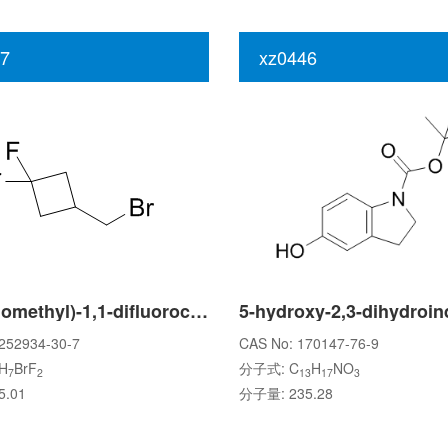
7
xz0446
3-(Bromomethyl)-1,1-difluorocyclobutane
252934-30-7
CAS No: 170147-76-9
H
BrF
分子式: C
H
NO
7
2
13
17
3
.01
分子量: 235.28