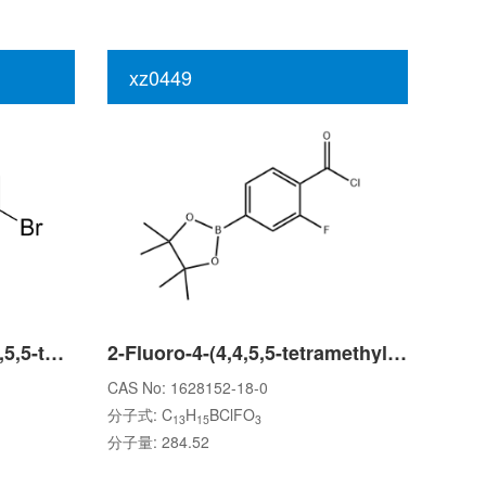
xz0449
4-bromo-N-methyl-2-(4,4,5,5-tetramethyl-1,3,2-dioxaborolan-2-yl)benzamide
2-Fluoro-4-(4,4,5,5-tetramethyl-1,3,2-dioxaborolan-2-yl)benzoyl chloride
CAS No: 1628152-18-0
分子式: C
H
BClFO
13
15
3
分子量: 284.52