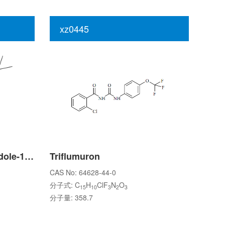
xz0445
5-hydroxy-2,3-dihydroindole-1-carboxylic acid tert-butyl ester
Triflumuron
CAS No: 64628-44-0
分子式: C
H
ClF
N
O
15
10
3
2
3
分子量: 358.7