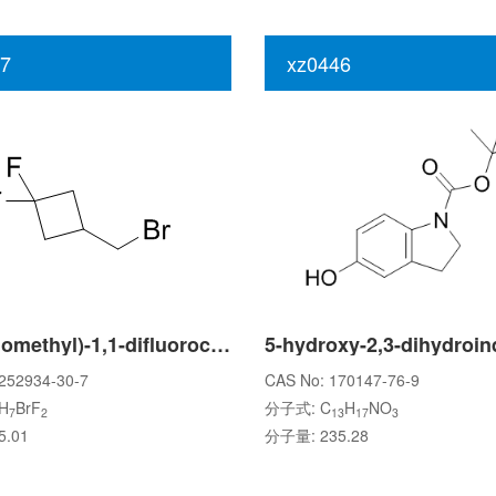
7
xz0446
3-(Bromomethyl)-1,1-difluorocyclobutane
252934-30-7
CAS No: 170147-76-9
H
BrF
分子式: C
H
NO
7
2
13
17
3
.01
分子量: 235.28