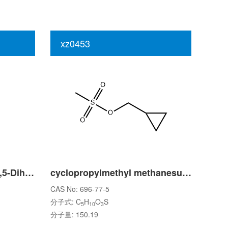
xz0453
Terbutaline Impurity 3 (3,5-Dihydroxybenzaldehyde)
cyclopropylmethyl methanesulfonate
CAS No: 696-77-5
分子式: C
H
O
S
5
10
3
分子量: 150.19