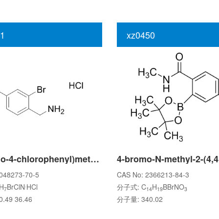
1
xz0450
(2-Bromo-4-chlorophenyl)methanamine hydrochloride
048273-70-5
CAS No: 2366213-84-3
.
H
BrClN
HCl
分子式: C
H
BBrNO
7
14
19
3
.49 36.46
分子量: 340.02