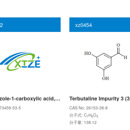
2
xz0454
1H-Indazole-1-carboxylic acid, 7-aMino-, 1,1-diMethylethyl ester
73459-53-5
CAS No: 26153-38-8
分子式: C
H
O
7
6
3
分子量: 138.12