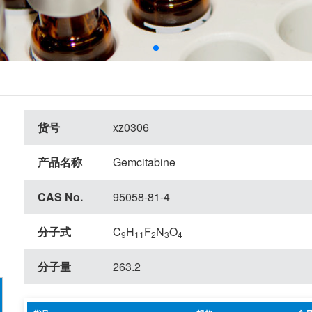
货号
xz0306
产品名称
Gemcitabine
CAS No.
95058-81-4
分子式
C
H
F
N
O
9
11
2
3
4
分子量
263.2