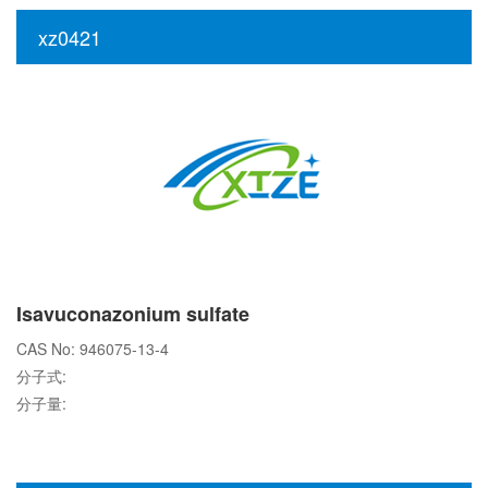
xz0421
Isavuconazonium sulfate
CAS No: 946075-13-4
分子式:
分子量: