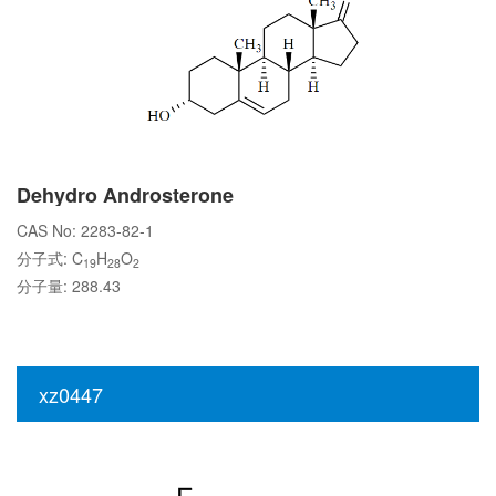
Dehydro Androsterone
CAS No: 2283-82-1
分子式: C
H
O
19
28
2
分子量: 288.43
xz0447