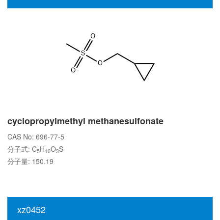
cyclopropylmethyl methanesulfonate
CAS No: 696-77-5
分子式: C
H
O
S
5
10
3
分子量: 150.19
xz0452