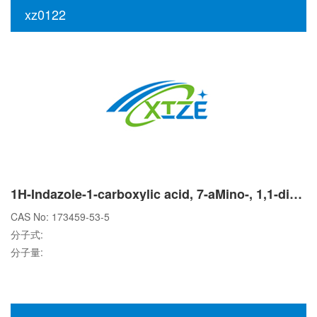
xz0122
1H-Indazole-1-carboxylic acid, 7-aMino-, 1,1-diMethylethyl ester
CAS No: 173459-53-5
分子式:
分子量: