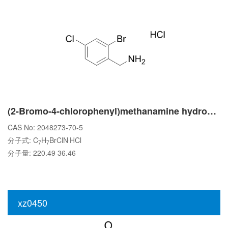
(2-Bromo-4-chlorophenyl)methanamine hydrochloride
CAS No: 2048273-70-5
.
分子式: C
H
BrClN
HCl
7
7
分子量: 220.49 36.46
xz0450