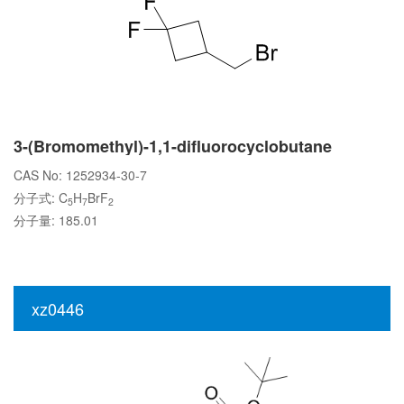
3-(Bromomethyl)-1,1-difluorocyclobutane
CAS No: 1252934-30-7
分子式: C
H
BrF
5
7
2
分子量: 185.01
xz0446