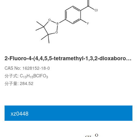
2-Fluoro-4-(4,4,5,5-tetramethyl-1,3,2-dioxaborolan-2-yl)benzoyl chloride
CAS No: 1628152-18-0
分子式: C
H
BClFO
13
15
3
分子量: 284.52
xz0448