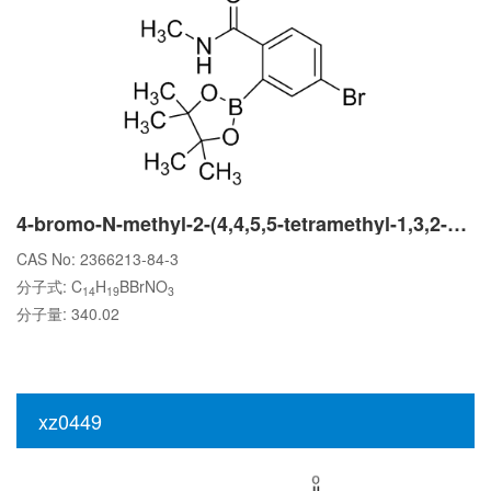
4-bromo-N-methyl-2-(4,4,5,5-tetramethyl-1,3,2-dioxaborolan-2-yl)benzamide
CAS No: 2366213-84-3
分子式: C
H
BBrNO
14
19
3
分子量: 340.02
xz0449