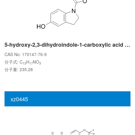
5-hydroxy-2,3-dihydroindole-1-carboxylic acid tert-butyl ester
CAS No: 170147-76-9
分子式: C
H
NO
13
17
3
分子量: 235.28
xz0445