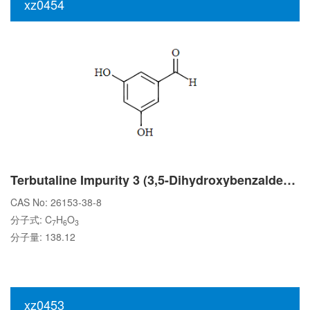
xz0454
Terbutaline Impurity 3 (3,5-Dihydroxybenzaldehyde)
CAS No: 26153-38-8
分子式: C
H
O
7
6
3
分子量: 138.12
xz0453