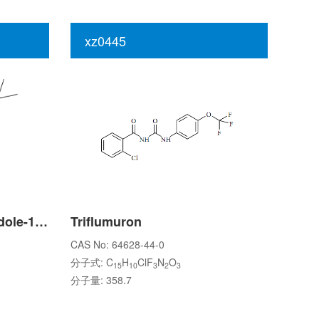
xz0445
5-hydroxy-2,3-dihydroindole-1-carboxylic acid tert-butyl ester
Triflumuron
CAS No: 64628-44-0
分子式: C
H
ClF
N
O
15
10
3
2
3
分子量: 358.7