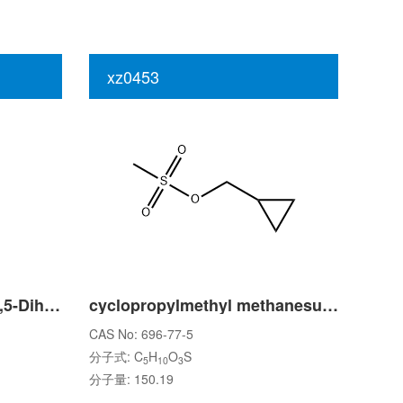
xz0453
Terbutaline Impurity 3 (3,5-Dihydroxybenzaldehyde)
cyclopropylmethyl methanesulfonate
CAS No: 696-77-5
分子式: C
H
O
S
5
10
3
分子量: 150.19