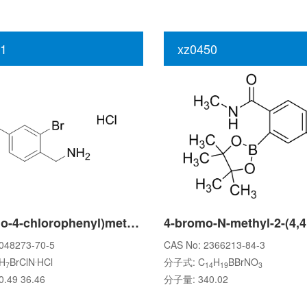
1
xz0450
(2-Bromo-4-chlorophenyl)methanamine hydrochloride
048273-70-5
CAS No: 2366213-84-3
.
H
BrClN
HCl
分子式: C
H
BBrNO
7
14
19
3
.49 36.46
分子量: 340.02