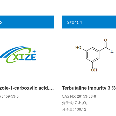
2
xz0454
1H-Indazole-1-carboxylic acid, 7-aMino-, 1,1-diMethylethyl ester
73459-53-5
CAS No: 26153-38-8
分子式: C
H
O
7
6
3
分子量: 138.12