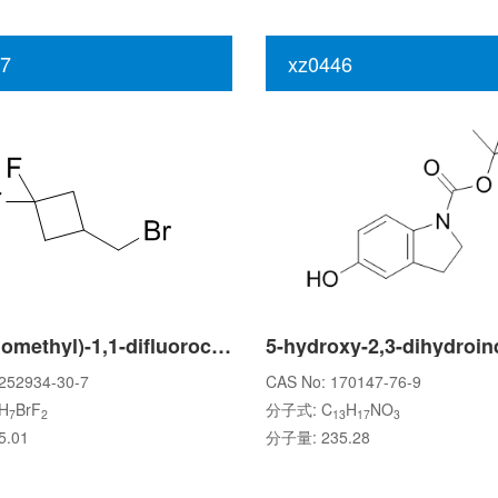
7
xz0446
3-(Bromomethyl)-1,1-difluorocyclobutane
252934-30-7
CAS No: 170147-76-9
H
BrF
分子式: C
H
NO
7
2
13
17
3
.01
分子量: 235.28