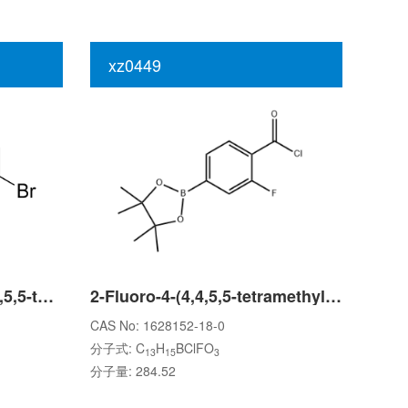
xz0449
4-bromo-N-methyl-2-(4,4,5,5-tetramethyl-1,3,2-dioxaborolan-2-yl)benzamide
2-Fluoro-4-(4,4,5,5-tetramethyl-1,3,2-dioxaborolan-2-yl)benzoyl chloride
CAS No: 1628152-18-0
分子式: C
H
BClFO
13
15
3
分子量: 284.52