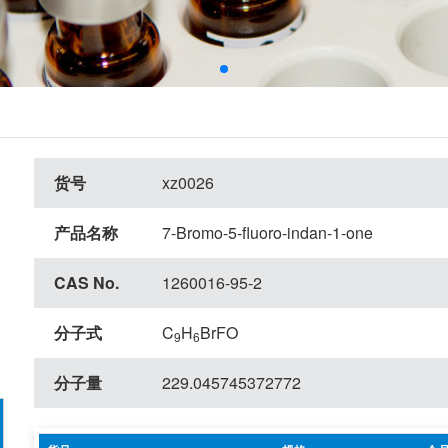
货号
xz0026
产品名称
7-Bromo-5-fluoro-indan-1-one
CAS No.
1260016-95-2
分子式
C
H
BrFO
9
6
分子量
229.045745372772