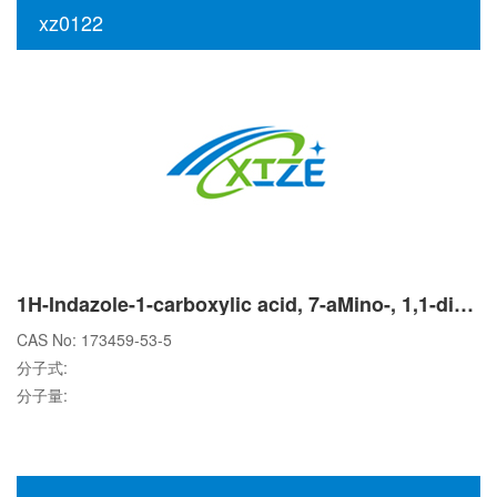
xz0122
1H-Indazole-1-carboxylic acid, 7-aMino-, 1,1-diMethylethyl ester
CAS No: 173459-53-5
分子式:
分子量: