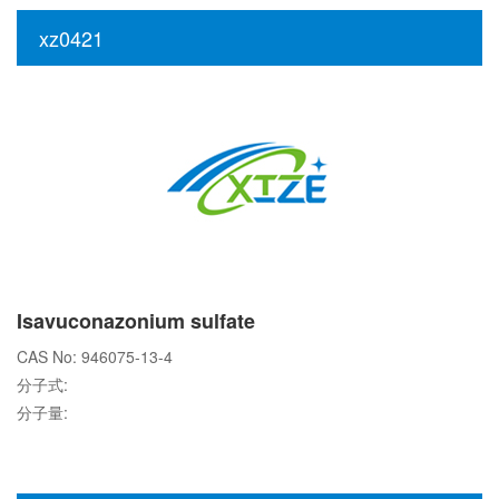
xz0421
Isavuconazonium sulfate
CAS No: 946075-13-4
分子式:
分子量: