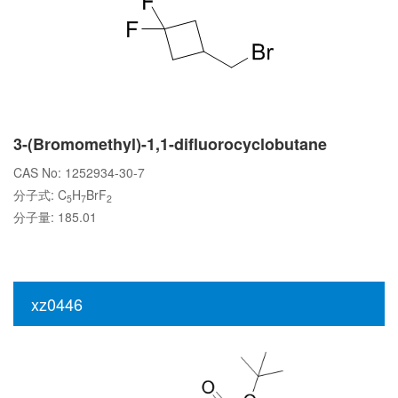
3-(Bromomethyl)-1,1-difluorocyclobutane
CAS No: 1252934-30-7
分子式: C
H
BrF
5
7
2
分子量: 185.01
xz0446