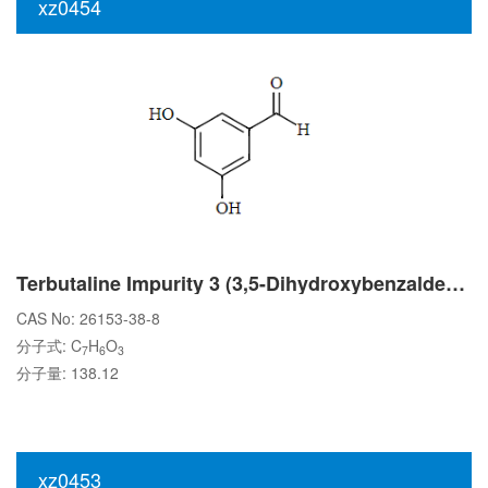
xz0454
Terbutaline Impurity 3 (3,5-Dihydroxybenzaldehyde)
CAS No: 26153-38-8
分子式: C
H
O
7
6
3
分子量: 138.12
xz0453