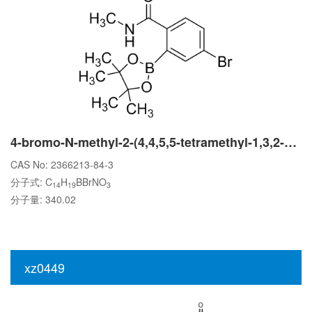
4-bromo-N-methyl-2-(4,4,5,5-tetramethyl-1,3,2-dioxaborolan-2-yl)benzamide
CAS No: 2366213-84-3
分子式: C
H
BBrNO
14
19
3
分子量: 340.02
xz0449