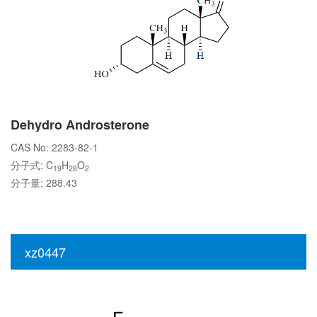
Dehydro Androsterone
CAS No: 2283-82-1
分子式: C
H
O
19
28
2
分子量: 288.43
xz0447