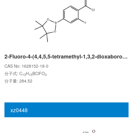
2-Fluoro-4-(4,4,5,5-tetramethyl-1,3,2-dioxaborolan-2-yl)benzoyl chloride
CAS No: 1628152-18-0
分子式: C
H
BClFO
13
15
3
分子量: 284.52
xz0448