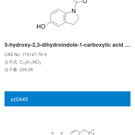
5-hydroxy-2,3-dihydroindole-1-carboxylic acid tert-butyl ester
CAS No: 170147-76-9
分子式: C
H
NO
13
17
3
分子量: 235.28
xz0445