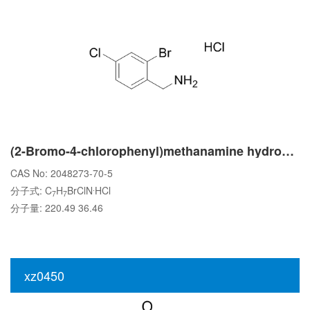
(2-Bromo-4-chlorophenyl)methanamine hydrochloride
CAS No: 2048273-70-5
.
分子式: C
H
BrClN
HCl
7
7
分子量: 220.49 36.46
xz0450