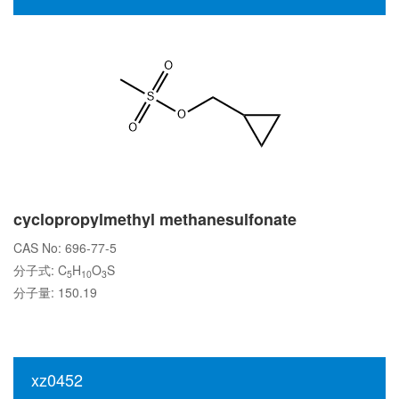
cyclopropylmethyl methanesulfonate
CAS No: 696-77-5
分子式: C
H
O
S
5
10
3
分子量: 150.19
xz0452