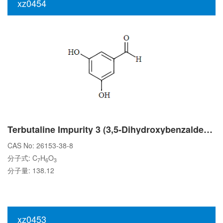
xz0454
Terbutaline Impurity 3 (3,5-Dihydroxybenzaldehyde)
CAS No: 26153-38-8
分子式: C
H
O
7
6
3
分子量: 138.12
xz0453