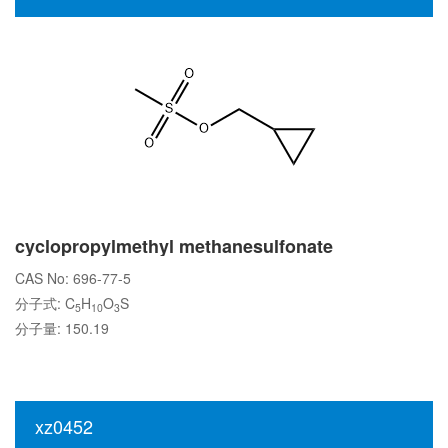
cyclopropylmethyl methanesulfonate
CAS No: 696-77-5
分子式: C
H
O
S
5
10
3
分子量: 150.19
xz0452