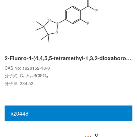
2-Fluoro-4-(4,4,5,5-tetramethyl-1,3,2-dioxaborolan-2-yl)benzoyl chloride
CAS No: 1628152-18-0
分子式: C
H
BClFO
13
15
3
分子量: 284.52
xz0448