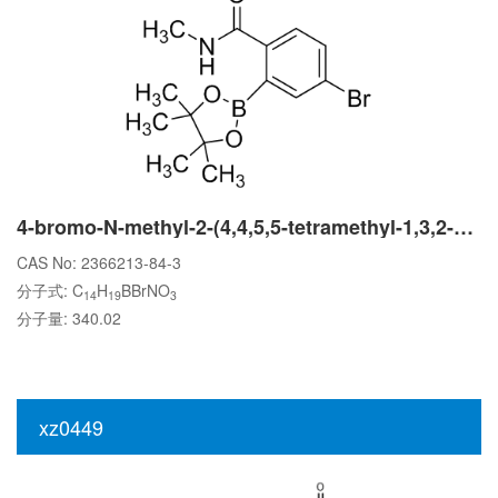
4-bromo-N-methyl-2-(4,4,5,5-tetramethyl-1,3,2-dioxaborolan-2-yl)benzamide
CAS No: 2366213-84-3
分子式: C
H
BBrNO
14
19
3
分子量: 340.02
xz0449