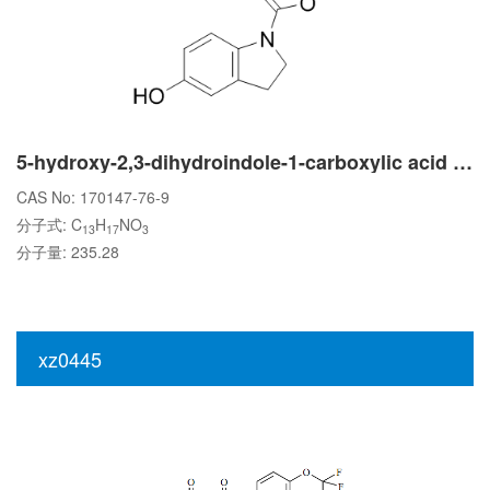
5-hydroxy-2,3-dihydroindole-1-carboxylic acid tert-butyl ester
CAS No: 170147-76-9
分子式: C
H
NO
13
17
3
分子量: 235.28
xz0445