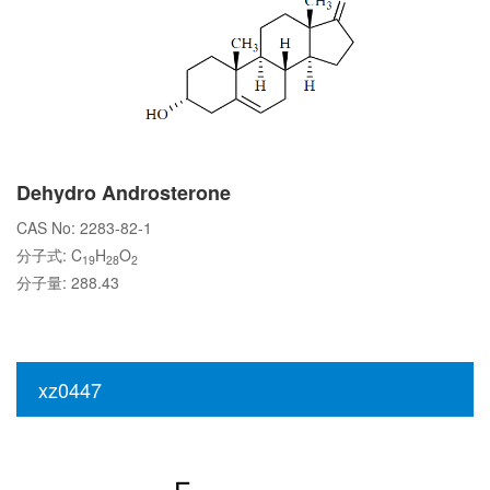
Dehydro Androsterone
CAS No: 2283-82-1
分子式: C
H
O
19
28
2
分子量: 288.43
xz0447