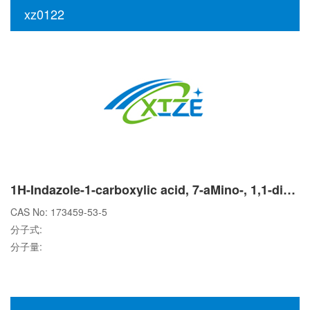
xz0122
1H-Indazole-1-carboxylic acid, 7-aMino-, 1,1-diMethylethyl ester
CAS No: 173459-53-5
分子式:
分子量: