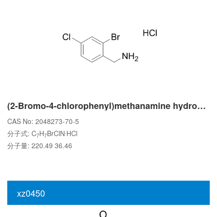
(2-Bromo-4-chlorophenyl)methanamine hydrochloride
CAS No: 2048273-70-5
.
分子式: C
H
BrClN
HCl
7
7
分子量: 220.49 36.46
xz0450