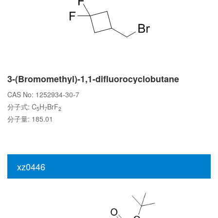
3-(Bromomethyl)-1,1-difluorocyclobutane
CAS No: 1252934-30-7
分子式: C
H
BrF
5
7
2
分子量: 185.01
xz0446