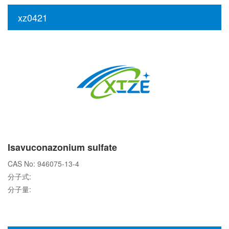
xz0421
Isavuconazonium sulfate
CAS No: 946075-13-4
分子式:
分子量: