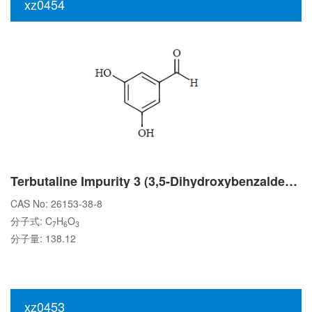
xz0454
Terbutaline Impurity 3 (3,5-Dihydroxybenzaldehyde)
CAS No: 26153-38-8
分子式: C
H
O
7
6
3
分子量: 138.12
xz0453