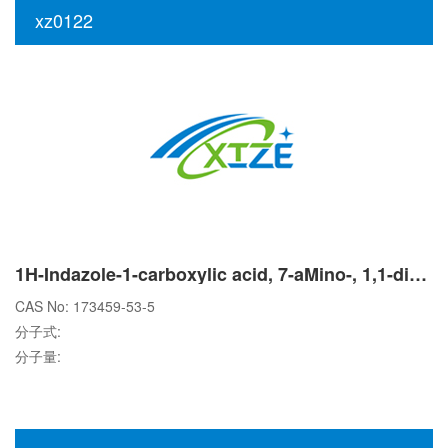
xz0122
1H-Indazole-1-carboxylic acid, 7-aMino-, 1,1-diMethylethyl ester
CAS No: 173459-53-5
分子式:
分子量: