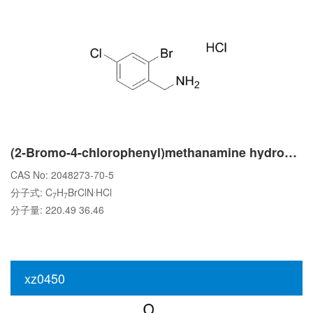
(2-Bromo-4-chlorophenyl)methanamine hydrochloride
CAS No: 2048273-70-5
.
分子式: C
H
BrClN
HCl
7
7
分子量: 220.49 36.46
xz0450