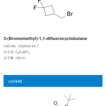
3-(Bromomethyl)-1,1-difluorocyclobutane
CAS No: 1252934-30-7
分子式: C
H
BrF
5
7
2
分子量: 185.01
xz0446