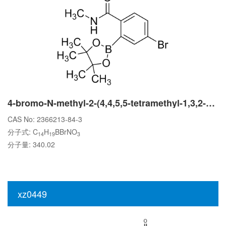
4-bromo-N-methyl-2-(4,4,5,5-tetramethyl-1,3,2-dioxaborolan-2-yl)benzamide
CAS No: 2366213-84-3
分子式: C
H
BBrNO
14
19
3
分子量: 340.02
xz0449