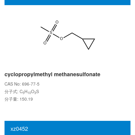
cyclopropylmethyl methanesulfonate
CAS No: 696-77-5
分子式: C
H
O
S
5
10
3
分子量: 150.19
xz0452