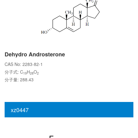
Dehydro Androsterone
CAS No: 2283-82-1
分子式: C
H
O
19
28
2
分子量: 288.43
xz0447