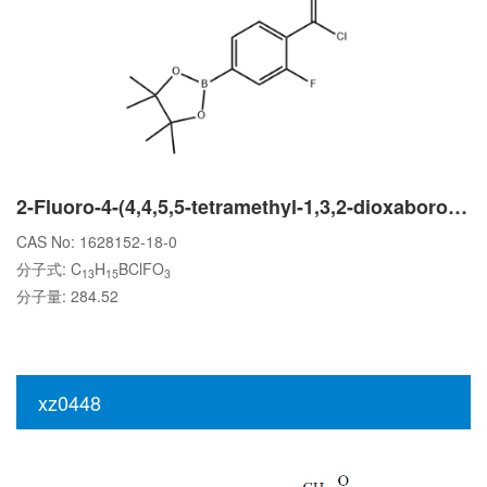
2-Fluoro-4-(4,4,5,5-tetramethyl-1,3,2-dioxaborolan-2-yl)benzoyl chloride
CAS No: 1628152-18-0
分子式: C
H
BClFO
13
15
3
分子量: 284.52
xz0448