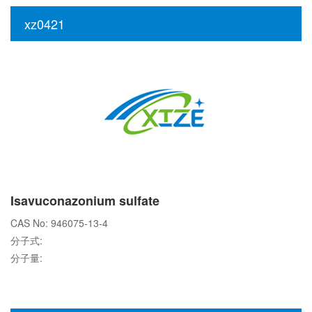
xz0421
Isavuconazonium sulfate
CAS No: 946075-13-4
分子式:
分子量: