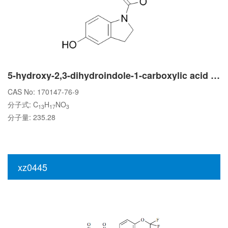
5-hydroxy-2,3-dihydroindole-1-carboxylic acid tert-butyl ester
CAS No: 170147-76-9
分子式: C
H
NO
13
17
3
分子量: 235.28
xz0445