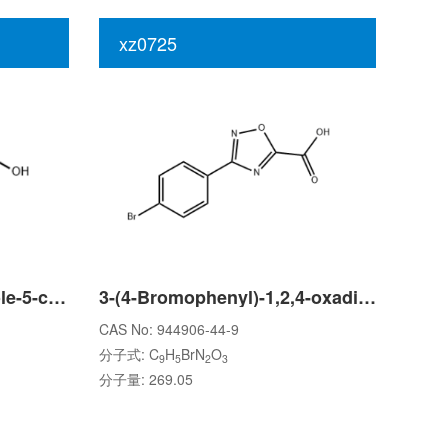
xz0725
4-Methyl-1,3-benzodioxole-5-carboxylic acid
3-(4-Bromophenyl)-1,2,4-oxadiazole-5-carboxylic acid
CAS No: 944906-44-9
分子式: C
H
BrN
O
9
5
2
3
分子量: 269.05