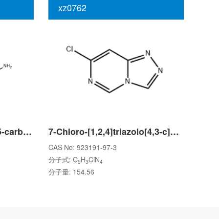
xz0762
3-(2-Furyl)-1H-pyrazole-5-carbohydrazide
7-Chloro-[1,2,4]triazolo[4,3-c]pyrimidine
CAS No: 923191-97-3
分子式: C
H
ClN
5
3
4
分子量: 154.56