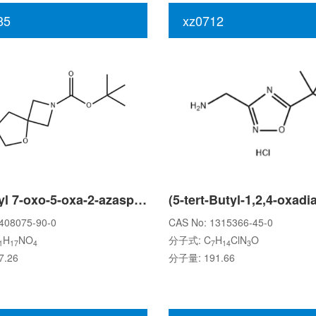
85
xz0712
tert-Butyl 7-oxo-5-oxa-2-azaspiro[3.4]octane-2-carboxylate
408075-90-0
CAS No: 1315366-45-0
H
NO
分子式: C
H
ClN
O
1
17
4
7
14
3
.26
分子量: 191.66