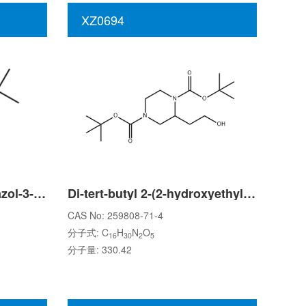
XZ0694
(5-tert-Butyl-1,2,4-oxadiazol-3-yl)methanamine hydrochloride
Di-tert-butyl 2-(2-hydroxyethyl)piperazine-1,4-dicarboxylate
CAS No: 259808-71-4
分子式: C
H
N
O
16
30
2
5
分子量: 330.42