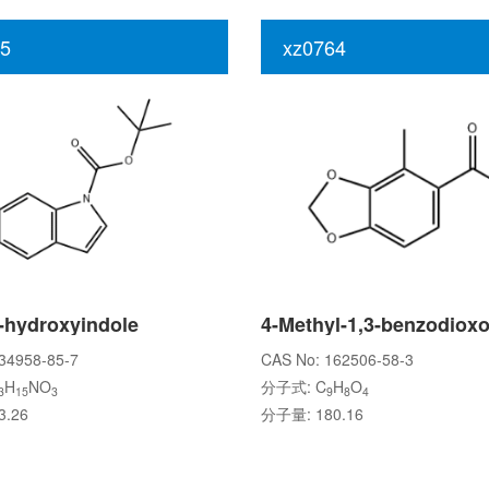
5
xz0764
-hydroxyindole
34958-85-7
CAS No: 162506-58-3
H
NO
分子式: C
H
O
3
15
3
9
8
4
.26
分子量: 180.16