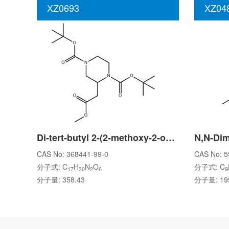
XZ0693
XZ04
Di-tert-butyl 2-(2-methoxy-2-oxoethyl)piperazine-1,4-dicarboxylate
CAS No: 368441-99-0
CAS No: 5
分子式: C
H
N
O
分子式: C
17
30
2
6
9
分子量: 358.43
分子量: 199