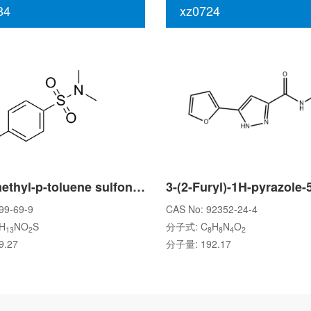
84
xz0724
N,N-Dimethyl-p-toluene sulfonamide
99-69-9
CAS No: 92352-24-4
H
NO
S
分子式: C
H
N
O
13
2
8
8
4
2
.27
分子量: 192.17