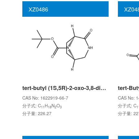
XZ0486
XZ04
tert-butyl (1S,5R)-2-oxo-3,8-diazabicyclo[3.2.1]octane-8-carboxylate
CAS No: 1622919-66-7
CAS No: 1
分子式: C
H
N
O
分子式: C
11
18
2
3
1
分子量: 226.27
分子量: 227