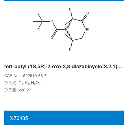
tert-butyl (1S,5R)-2-oxo-3,8-diazabicyclo[3.2.1]octane-8-carboxylate
CAS No: 1622919-66-7
分子式: C
H
N
O
11
18
2
3
分子量: 226.27
XZ0485