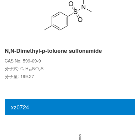
N,N-Dimethyl-p-toluene sulfonamide
CAS No: 599-69-9
分子式: C
H
NO
S
9
13
2
分子量: 199.27
xz0724