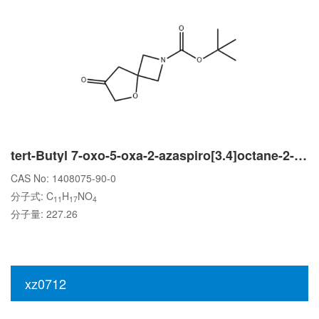
tert-Butyl 7-oxo-5-oxa-2-azaspiro[3.4]octane-2-carboxylate
CAS No: 1408075-90-0
分子式: C
H
NO
11
17
4
分子量: 227.26
xz0712