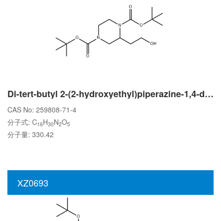
Di-tert-butyl 2-(2-hydroxyethyl)piperazine-1,4-dicarboxylate
CAS No: 259808-71-4
分子式: C
H
N
O
16
30
2
5
分子量: 330.42
XZ0693