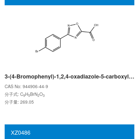
3-(4-Bromophenyl)-1,2,4-oxadiazole-5-carboxylic acid
CAS No: 944906-44-9
分子式: C
H
BrN
O
9
5
2
3
分子量: 269.05
XZ0486