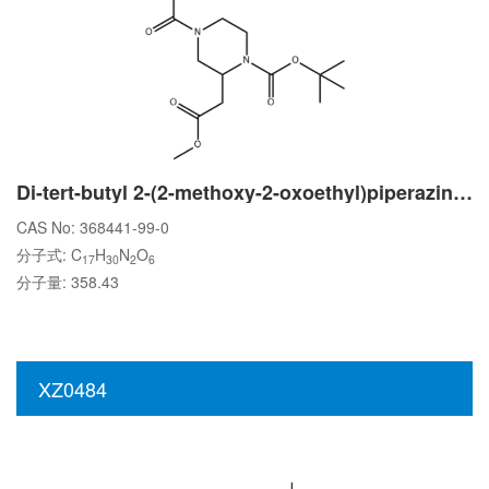
Di-tert-butyl 2-(2-methoxy-2-oxoethyl)piperazine-1,4-dicarboxylate
CAS No: 368441-99-0
分子式: C
H
N
O
17
30
2
6
分子量: 358.43
XZ0484