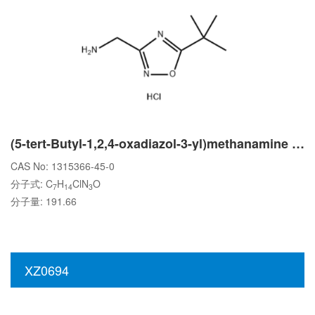
(5-tert-Butyl-1,2,4-oxadiazol-3-yl)methanamine hydrochloride
CAS No: 1315366-45-0
分子式: C
H
ClN
O
7
14
3
分子量: 191.66
XZ0694