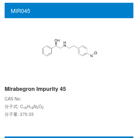
MIR045
Mirabegron Impurity 45
CAS No:
分子式: C
H
N
O
16
18
2
2
分子量: 270.33