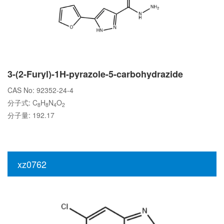
3-(2-Furyl)-1H-pyrazole-5-carbohydrazide
CAS No: 92352-24-4
分子式: C
H
N
O
8
8
4
2
分子量: 192.17
xz0762