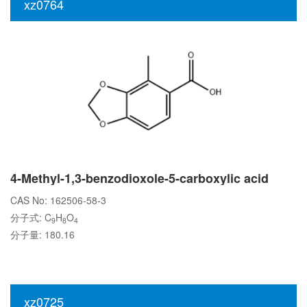
xz0764
4-Methyl-1,3-benzodioxole-5-carboxylic acid
CAS No: 162506-58-3
分子式: C
H
O
9
8
4
分子量: 180.16
xz0725