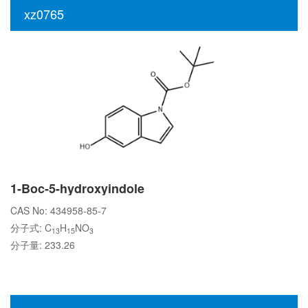
xz0765
1-Boc-5-hydroxyindole
CAS No: 434958-85-7
分子式: C
H
NO
13
15
3
分子量: 233.26