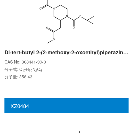
Di-tert-butyl 2-(2-methoxy-2-oxoethyl)piperazine-1,4-dicarboxylate
CAS No: 368441-99-0
分子式: C
H
N
O
17
30
2
6
分子量: 358.43
XZ0484