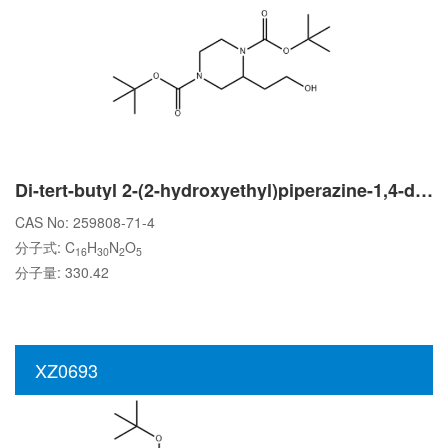
Di-tert-butyl 2-(2-hydroxyethyl)piperazine-1,4-dicarboxylate
CAS No: 259808-71-4
分子式: C
H
N
O
16
30
2
5
分子量: 330.42
XZ0693