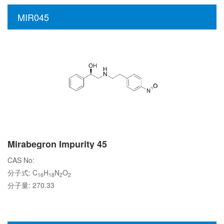
MIR045
Mirabegron Impurity 45
CAS No:
分子式: C
H
N
O
16
18
2
2
分子量: 270.33