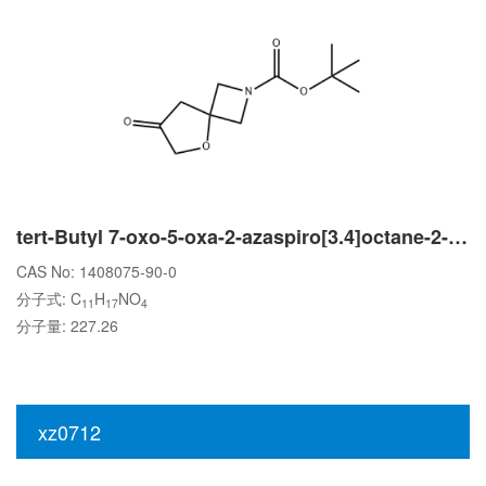
tert-Butyl 7-oxo-5-oxa-2-azaspiro[3.4]octane-2-carboxylate
CAS No: 1408075-90-0
分子式: C
H
NO
11
17
4
分子量: 227.26
xz0712