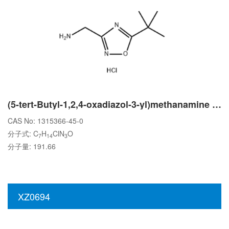
(5-tert-Butyl-1,2,4-oxadiazol-3-yl)methanamine hydrochloride
CAS No: 1315366-45-0
分子式: C
H
ClN
O
7
14
3
分子量: 191.66
XZ0694