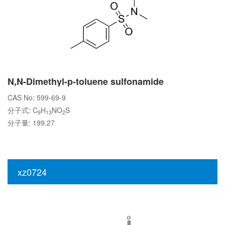
N,N-Dimethyl-p-toluene sulfonamide
CAS No: 599-69-9
分子式: C
H
NO
S
9
13
2
分子量: 199.27
xz0724