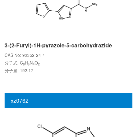
3-(2-Furyl)-1H-pyrazole-5-carbohydrazide
CAS No: 92352-24-4
分子式: C
H
N
O
8
8
4
2
分子量: 192.17
xz0762