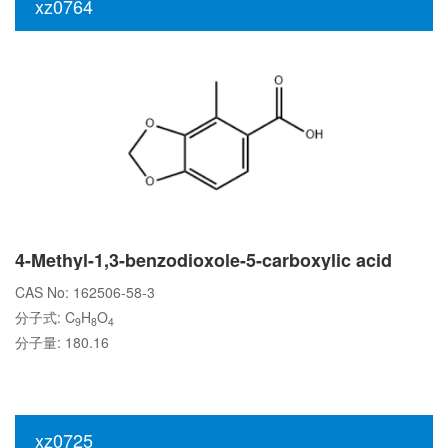
xz0764
4-Methyl-1,3-benzodioxole-5-carboxylic acid
CAS No: 162506-58-3
分子式: C
H
O
9
8
4
分子量: 180.16
xz0725