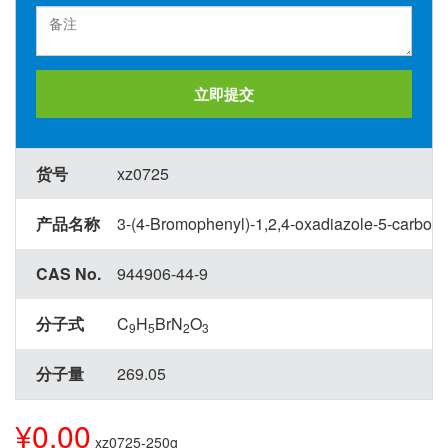
立即提交
货号
xz0725
产品名称
3-(4-Bromophenyl)-1,2,4-oxadiazole-5-carboxyl
CAS No.
944906-44-9
分子式
C
H
BrN
O
9
5
2
3
分子量
269.05
¥0.00
xz0725-250g