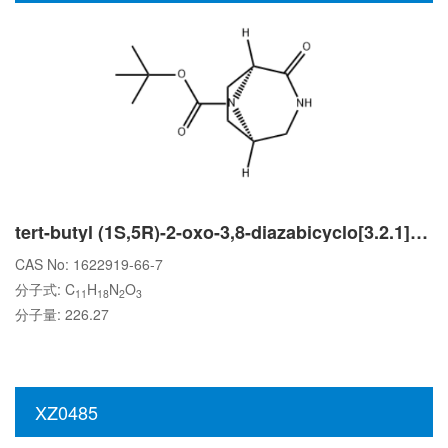
tert-butyl (1S,5R)-2-oxo-3,8-diazabicyclo[3.2.1]octane-8-carboxylate
CAS No: 1622919-66-7
分子式: C
H
N
O
11
18
2
3
分子量: 226.27
XZ0485