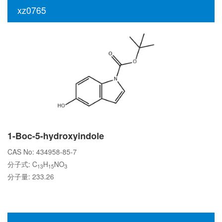
xz0765
1-Boc-5-hydroxyindole
CAS No: 434958-85-7
分子式: C
H
NO
13
15
3
分子量: 233.26