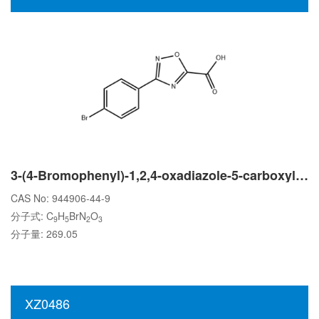
3-(4-Bromophenyl)-1,2,4-oxadiazole-5-carboxylic acid
CAS No: 944906-44-9
分子式: C
H
BrN
O
9
5
2
3
分子量: 269.05
XZ0486