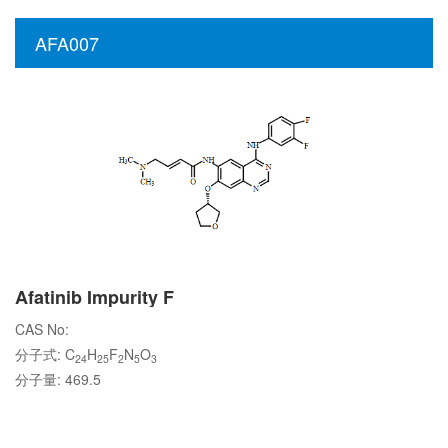
AFA007
Afatinib Impurity F
CAS No:
分子式: C
H
F
N
O
24
25
2
5
3
分子量: 469.5