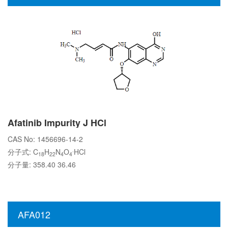
Afatinib Impurity J HCl
CAS No: 1456696-14-2
.
分子式: C
H
N
O
HCl
18
22
4
4
分子量: 358.40 36.46
AFA012