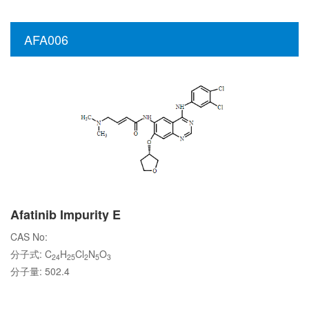
AFA006
Afatinib Impurity E
CAS No:
分子式: C
H
Cl
N
O
24
25
2
5
3
分子量: 502.4