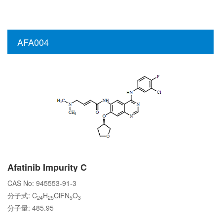
AFA004
Afatinib Impurity C
CAS No: 945553-91-3
分子式: C
H
ClFN
O
24
25
5
3
分子量: 485.95