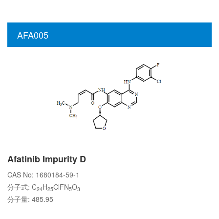
AFA005
Afatinib Impurity D
CAS No: 1680184-59-1
分子式: C
H
ClFN
O
24
25
5
3
分子量: 485.95