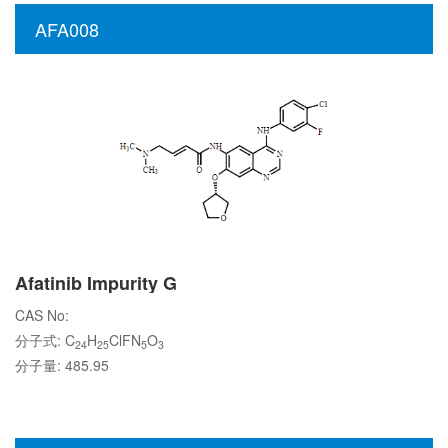
AFA008
Afatinib Impurity G
CAS No:
分子式: C
H
ClFN
O
24
25
5
3
分子量: 485.95