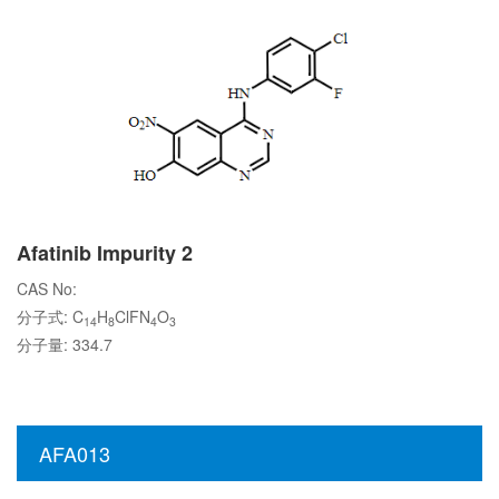
Afatinib Impurity 2
CAS No:
分子式: C
H
ClFN
O
14
8
4
3
分子量: 334.7
AFA013