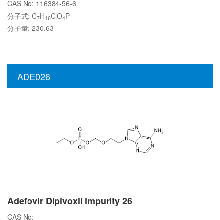
CAS No: 116384-56-6
分子式: C
H
ClO
P
7
16
4
分子量: 230.63
ADE026
Adefovir Dipivoxil impurity 26
CAS No: