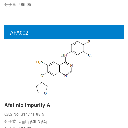
分子量: 485.95
AFA002
Afatinib Impurity A
CAS No: 314771-88-5
分子式: C
H
ClFN
O
18
14
4
4