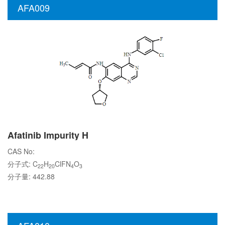
AFA009
Afatinib Impurity H
CAS No:
分子式: C
H
ClFN
O
22
20
4
3
分子量: 442.88