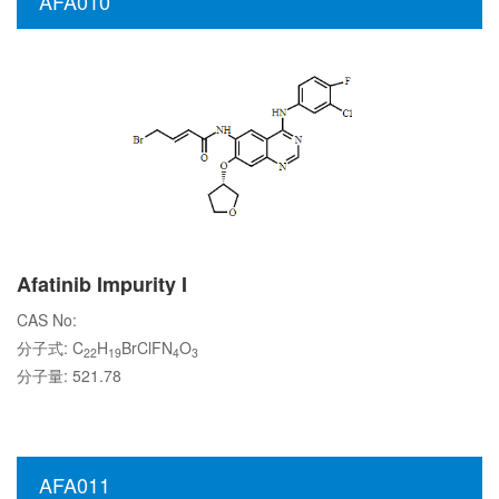
AFA010
Afatinib Impurity I
CAS No:
分子式: C
H
BrClFN
O
22
19
4
3
分子量: 521.78
AFA011