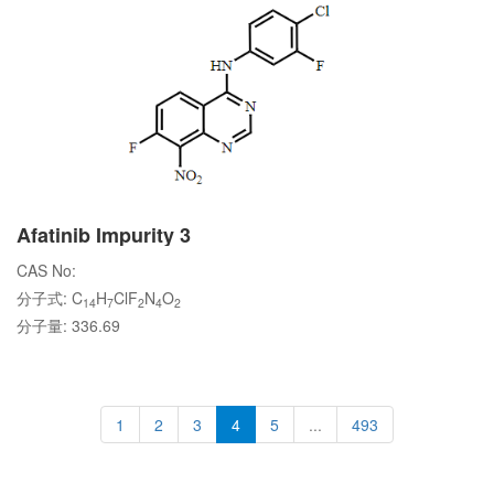
Afatinib Impurity 3
CAS No:
分子式: C
H
ClF
N
O
14
7
2
4
2
分子量: 336.69
1
2
3
4
5
...
493