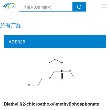
Tog
nav
所有产品
ADE025
Diethyl [(2-chloroethoxy)methyl]phosphonate