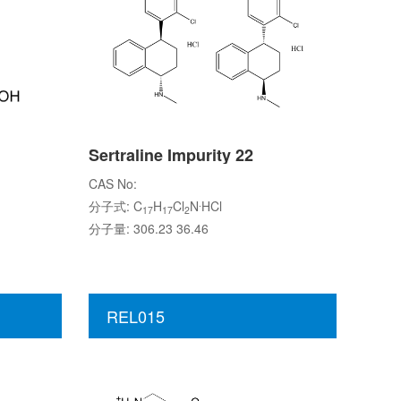
Sertraline Impurity 22
CAS No:
.
分子式: C
H
Cl
N
HCl
17
17
2
分子量: 306.23 36.46
REL015