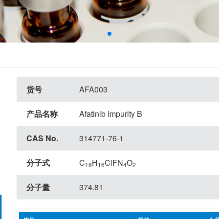
货号
AFA003
产品名称
Afatinib Impurity B
CAS No.
314771-76-1
分子式
C
H
ClFN
O
18
16
4
2
分子量
374.81