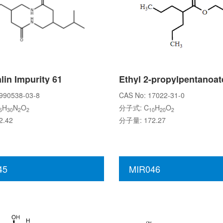
lin Impurity 61
Ethyl 2-propylpentanoat
990538-03-8
CAS No: 17022-31-0
H
N
O
分子式: C
H
O
6
30
2
2
10
20
2
.42
分子量: 172.27
45
MIR046