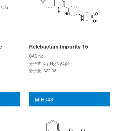
e
Relebactam Impurity 15
CAS No:
分子式: C
H
N
O
S
11
22
4
5
分子量: 322.38
MIR043