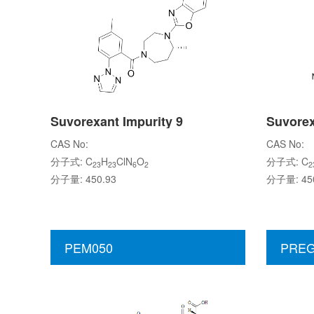
Suvorexant Impurity 9
Suvorex
CAS No:
CAS No:
分子式: C
H
ClN
O
分子式: C
23
23
6
2
2
分子量: 450.93
分子量: 450
PEM050
PREG