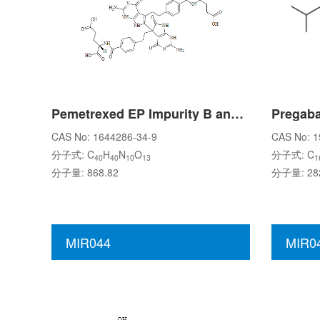
Pemetrexed EP Impurity B and Pemetrexed EP Impurity C
Pregaba
CAS No: 1644286-34-9
CAS No: 1
分子式: C
H
N
O
分子式: C
40
40
10
13
1
分子量: 868.82
分子量: 282
MIR044
MIR0