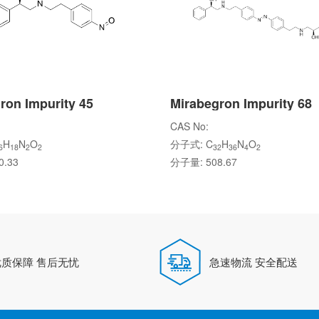
ron Impurity 45
Mirabegron Impurity 68
CAS No:
H
N
O
分子式: C
H
N
O
6
18
2
2
32
36
4
2
.33
分子量: 508.67
优质保障 售后无忧
急速物流 安全配送