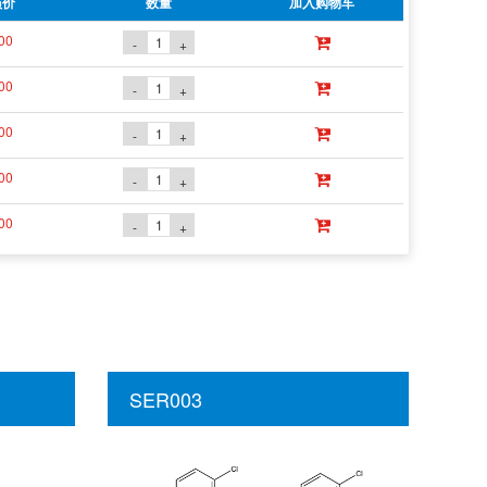
员价
数量
加入购物车
00
-
+
00
-
+
00
-
+
00
-
+
00
-
+
SER003