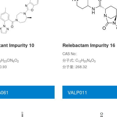
ant Impurity 10
Relebactam Impurity 16
CAS No:
H
ClN
O
分子式: C
H
N
O
3
23
6
2
12
20
4
3
.93
分子量: 268.32
061
VALP011