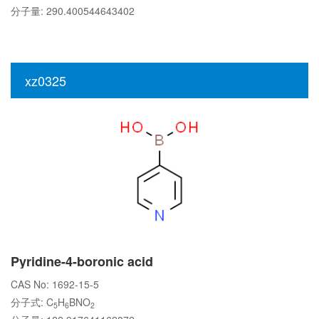
分子量: 290.400544643402
xz0325
Pyridine-4-boronic acid
CAS No: 1692-15-5
分子式: C
H
BNO
5
6
2