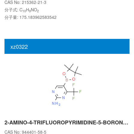
CAS No: 215362-21-3
分子式: C
H
NO
10
9
2
分子量: 175.183962583542
xz0322
2-AMINO-4-TRIFLUOROPYRIMIDINE-5-BORONIC ACID PINACOL ESTER
CAS No: 944401-58-5