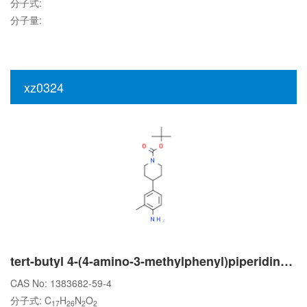
分子式:
分子量:
xz0324
tert-butyl 4-(4-amino-3-methylphenyl)piperidine-1-carboxylate
CAS No: 1383682-59-4
分子式: C
H
N
O
17
26
2
2