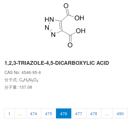
1,2,3-TRIAZOLE-4,5-DICARBOXYLIC ACID
CAS No: 4546-95-6
分子式: C
H
N
O
4
3
3
4
分子量: 157.08
1
...
474
475
476
477
478
...
490