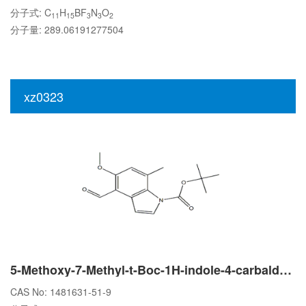
分子式: C
H
BF
N
O
11
15
3
3
2
分子量: 289.06191277504
xz0323
5-Methoxy-7-Methyl-t-Boc-1H-indole-4-carbaldehyde
CAS No: 1481631-51-9