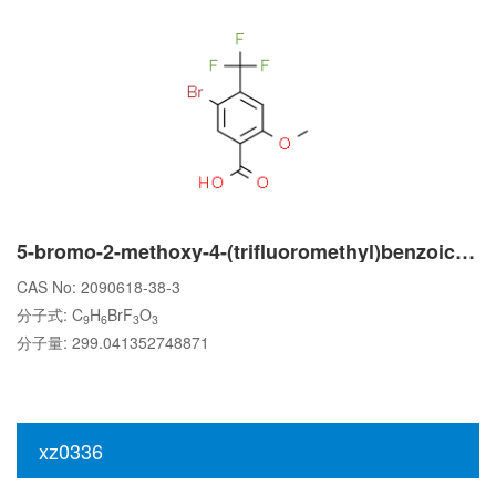
5-bromo-2-methoxy-4-(trifluoromethyl)benzoic acid
CAS No: 2090618-38-3
分子式: C
H
BrF
O
9
6
3
3
分子量: 299.041352748871
xz0336