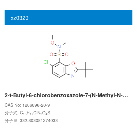
xz0329
2-t-Butyl-6-chlorobenzoxazole-7-(N-Methyl-N-Methoxy)sulfonaMide
CAS No: 1206896-20-9
分子式: C
H
ClN
O
S
13
17
2
4
分子量: 332.803081274033