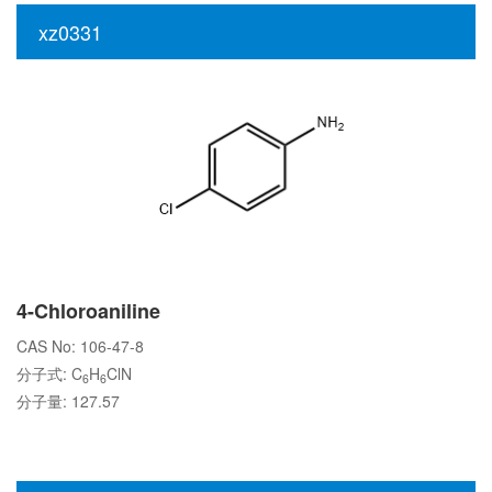
xz0331
4-Chloroaniline
CAS No: 106-47-8
分子式: C
H
ClN
6
6
分子量: 127.57