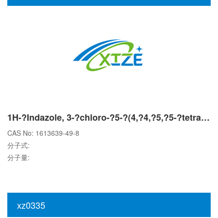
1H-?Indazole, 3-?chloro-?5-?(4,?4,?5,?5-?tetramethyl-?1,?3,?2-?dioxaborolan-?2-?yl)?-
CAS No: 1613639-49-8
分子式:
分子量:
xz0335