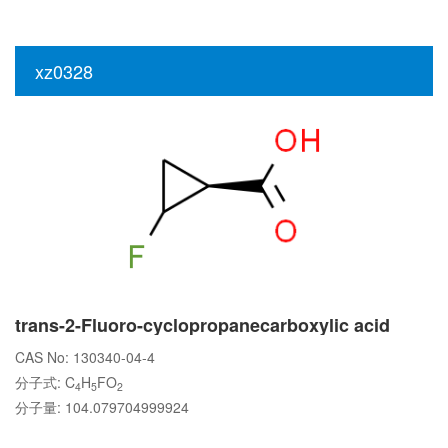
xz0328
trans-2-Fluoro-cyclopropanecarboxylic acid
CAS No: 130340-04-4
分子式: C
H
FO
4
5
2
分子量: 104.079704999924