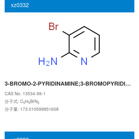
xz0332
3-BROMO-2-PYRIDINAMINE;3-BROMOPYRIDIN-2-AMINE
CAS No: 13534-99-1
分子式: C
H
BrN
5
5
2
分子量: 173.010599851608