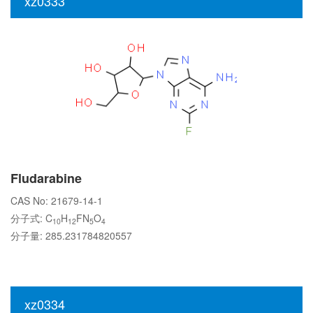
xz0333
Fludarabine
CAS No: 21679-14-1
分子式: C
H
FN
O
10
12
5
4
分子量: 285.231784820557
xz0334