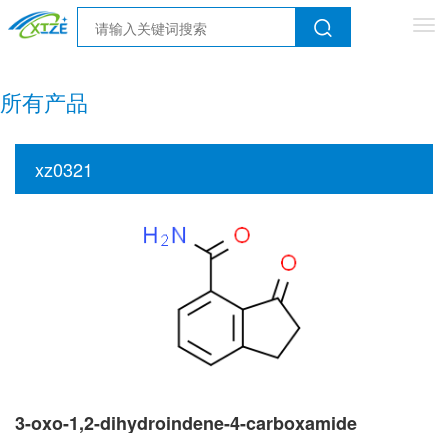
Tog
nav
所有产品
xz0321
3-oxo-1,2-dihydroindene-4-carboxamide