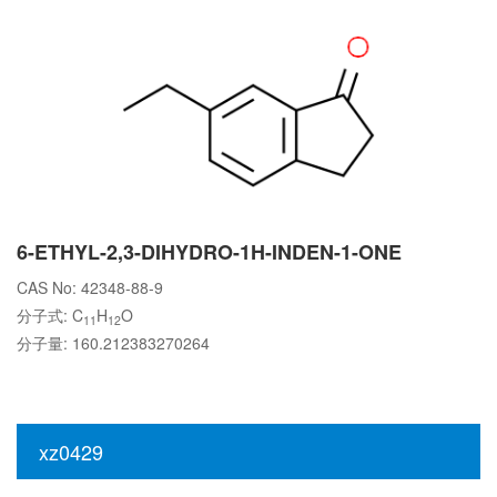
6-ETHYL-2,3-DIHYDRO-1H-INDEN-1-ONE
CAS No: 42348-88-9
分子式: C
H
O
11
12
分子量: 160.212383270264
xz0429