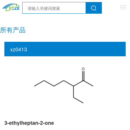
Tog
nav
所有产品
xz0413
3-ethylheptan-2-one