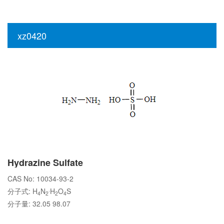
xz0420
Hydrazine Sulfate
CAS No: 10034-93-2
.
分子式: H
N
H
O
S
4
2
2
4
分子量: 32.05 98.07