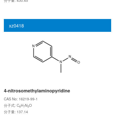
分子量: 430.45
xz0418
4-nitrosomethylaminopyridine
CAS No: 16219-99-1
分子式: C
H
N
O
6
7
3
分子量: 137.14