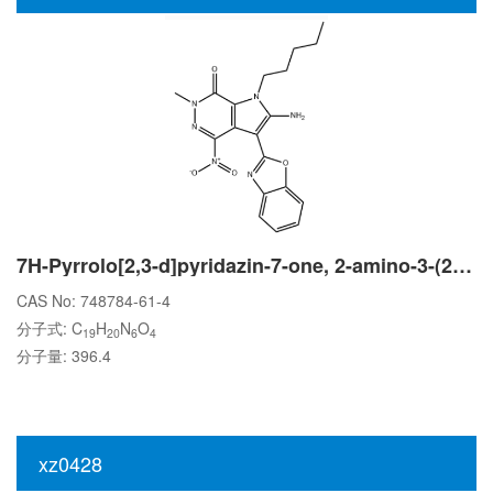
7H-Pyrrolo[2,3-d]pyridazin-7-one, 2-amino-3-(2-benzoxazolyl)-1,6-dihydro-6-methyl-4-nitro-1-pentyl-
CAS No: 748784-61-4
分子式: C
H
N
O
19
20
6
4
分子量: 396.4
xz0428