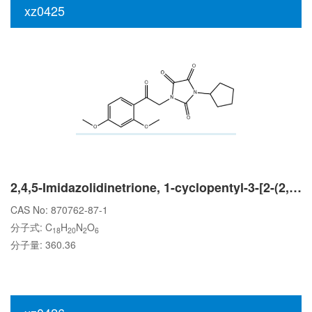
xz0425
2,4,5-Imidazolidinetrione, 1-cyclopentyl-3-[2-(2,4-dimethoxyphenyl)-2-oxoethyl]-
CAS No: 870762-87-1
分子式: C
H
N
O
18
20
2
6
分子量: 360.36