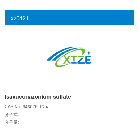
xz0421
Isavuconazonium sulfate
CAS No: 946075-13-4
分子式:
分子量: