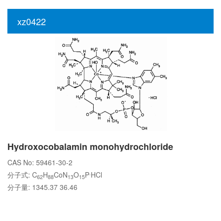
xz0422
Hydroxocobalamin monohydrochloride
CAS No: 59461-30-2
.
分子式: C
H
CoN
O
P
HCl
62
88
13
15
分子量: 1345.37 36.46