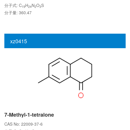
分子式: C
H
N
O
S
19
24
2
3
分子量: 360.47
xz0415
7-Methyl-1-tetralone
CAS No: 22009-37-6