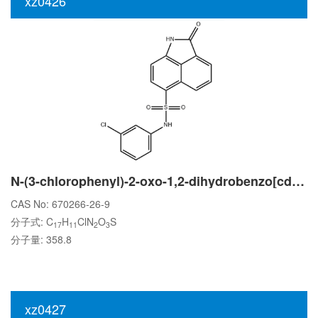
xz0426
N-(3-chlorophenyl)-2-oxo-1,2-dihydrobenzo[cd]indole-6-sulfonamide
CAS No: 670266-26-9
分子式: C
H
ClN
O
S
17
11
2
3
分子量: 358.8
xz0427