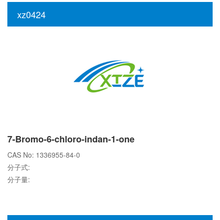
xz0424
7-Bromo-6-chloro-indan-1-one
CAS No: 1336955-84-0
分子式:
分子量: