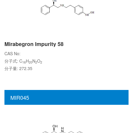
Mirabegron Impurity 58
CAS No:
分子式: C
H
N
O
16
20
2
2
分子量: 272.35
MIR045