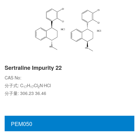
Sertraline Impurity 22
CAS No:
.
分子式: C
H
Cl
N
HCl
17
17
2
分子量: 306.23 36.46
PEM050