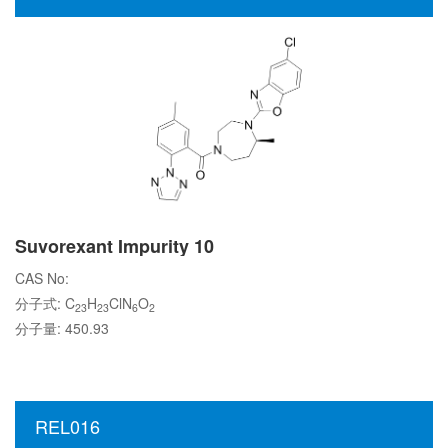
Suvorexant Impurity 10
CAS No:
分子式: C
H
ClN
O
23
23
6
2
分子量: 450.93
REL016