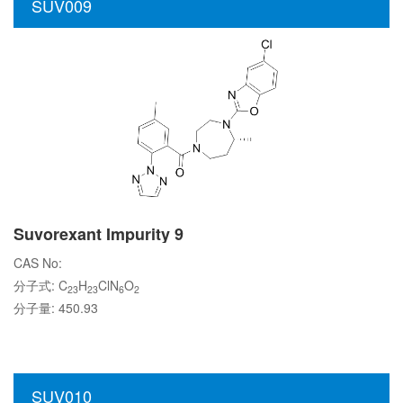
SUV009
Suvorexant Impurity 9
CAS No:
分子式: C
H
ClN
O
23
23
6
2
分子量: 450.93
SUV010