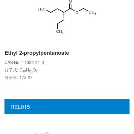
Ethyl 2-propylpentanoate
CAS No: 17022-31-0
分子式: C
H
O
10
20
2
分子量: 172.27
REL015