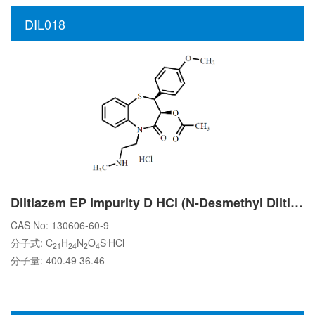
DIL018
Diltiazem EP Impurity D HCl (N-Desmethyl Diltiazem HCl)
CAS No: 130606-60-9
.
分子式: C
H
N
O
S
HCl
21
24
2
4
分子量: 400.49 36.46