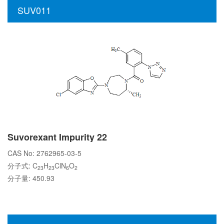
SUV011
Suvorexant Impurity 22
CAS No: 2762965-03-5
分子式: C
H
ClN
O
23
23
6
2
分子量: 450.93