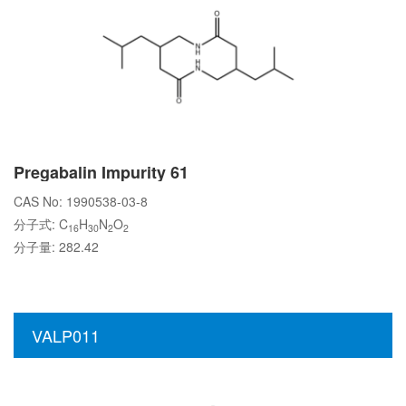
Pregabalin Impurity 61
CAS No: 1990538-03-8
分子式: C
H
N
O
16
30
2
2
分子量: 282.42
VALP011