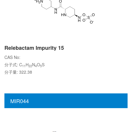
Relebactam Impurity 15
CAS No:
分子式: C
H
N
O
S
11
22
4
5
分子量: 322.38
MIR044