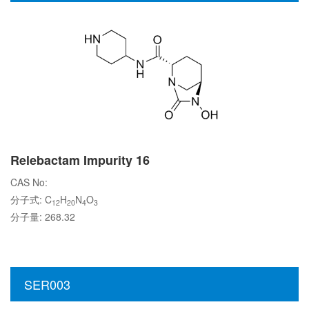
Relebactam Impurity 16
CAS No:
分子式: C
H
N
O
12
20
4
3
分子量: 268.32
SER003