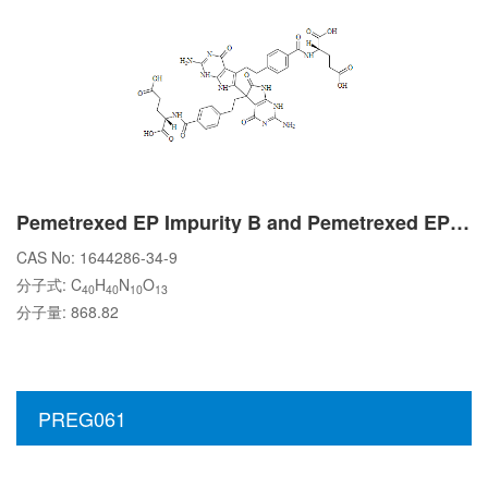
Pemetrexed EP Impurity B and Pemetrexed EP Impurity C
CAS No: 1644286-34-9
分子式: C
H
N
O
40
40
10
13
分子量: 868.82
PREG061