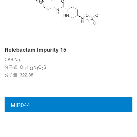
Relebactam Impurity 15
CAS No:
分子式: C
H
N
O
S
11
22
4
5
分子量: 322.38
MIR044