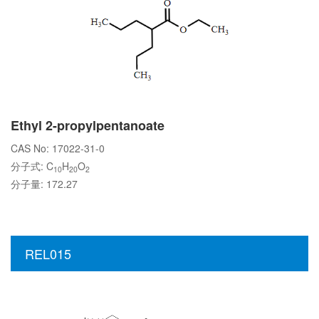
Ethyl 2-propylpentanoate
CAS No: 17022-31-0
分子式: C
H
O
10
20
2
分子量: 172.27
REL015