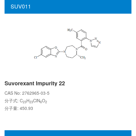
SUV011
Suvorexant Impurity 22
CAS No: 2762965-03-5
分子式: C
H
ClN
O
23
23
6
2
分子量: 450.93