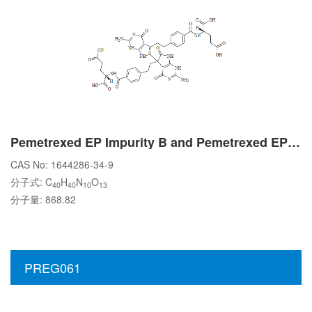
Pemetrexed EP Impurity B and Pemetrexed EP Impurity C
CAS No: 1644286-34-9
分子式: C
H
N
O
40
40
10
13
分子量: 868.82
PREG061