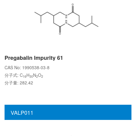
Pregabalin Impurity 61
CAS No: 1990538-03-8
分子式: C
H
N
O
16
30
2
2
分子量: 282.42
VALP011