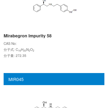
Mirabegron Impurity 58
CAS No:
分子式: C
H
N
O
16
20
2
2
分子量: 272.35
MIR045