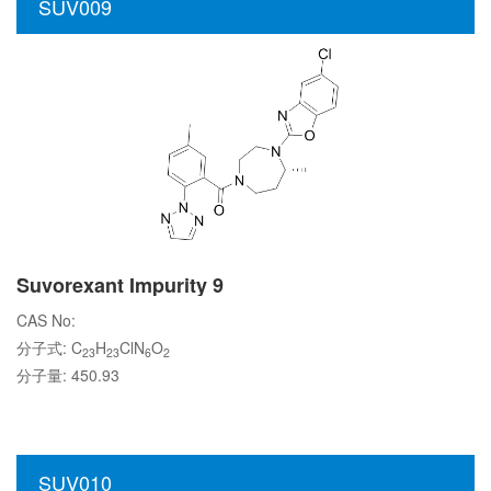
SUV009
Suvorexant Impurity 9
CAS No:
分子式: C
H
ClN
O
23
23
6
2
分子量: 450.93
SUV010