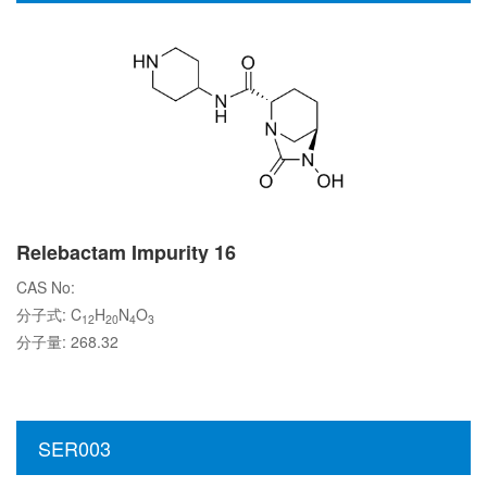
Relebactam Impurity 16
CAS No:
分子式: C
H
N
O
12
20
4
3
分子量: 268.32
SER003