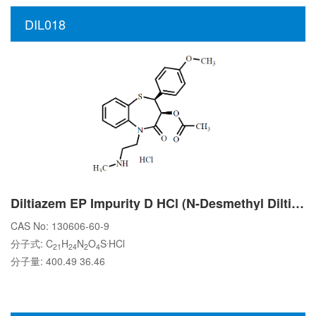
DIL018
Diltiazem EP Impurity D HCl (N-Desmethyl Diltiazem HCl)
CAS No: 130606-60-9
.
分子式: C
H
N
O
S
HCl
21
24
2
4
分子量: 400.49 36.46