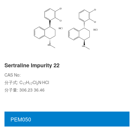
Sertraline Impurity 22
CAS No:
.
分子式: C
H
Cl
N
HCl
17
17
2
分子量: 306.23 36.46
PEM050