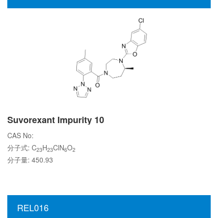
Suvorexant Impurity 10
CAS No:
分子式: C
H
ClN
O
23
23
6
2
分子量: 450.93
REL016