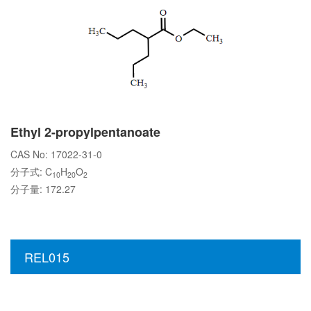
Ethyl 2-propylpentanoate
CAS No: 17022-31-0
分子式: C
H
O
10
20
2
分子量: 172.27
REL015