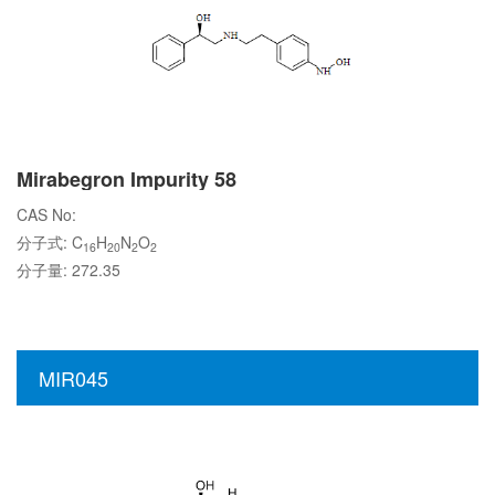
Mirabegron Impurity 58
CAS No:
分子式: C
H
N
O
16
20
2
2
分子量: 272.35
MIR045