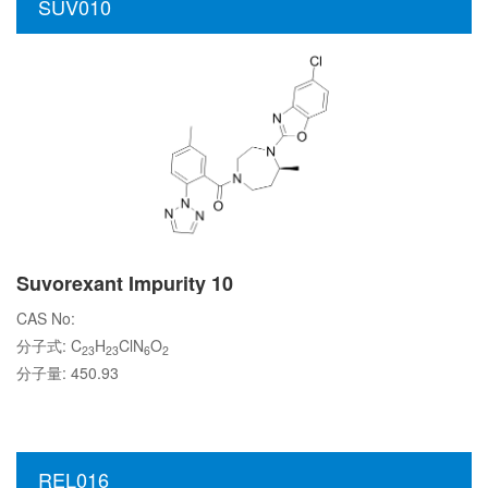
SUV010
Suvorexant Impurity 10
CAS No:
分子式: C
H
ClN
O
23
23
6
2
分子量: 450.93
REL016