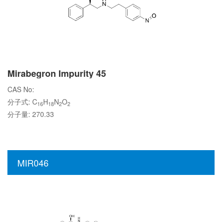
Mirabegron Impurity 45
CAS No:
分子式: C
H
N
O
16
18
2
2
分子量: 270.33
MIR046