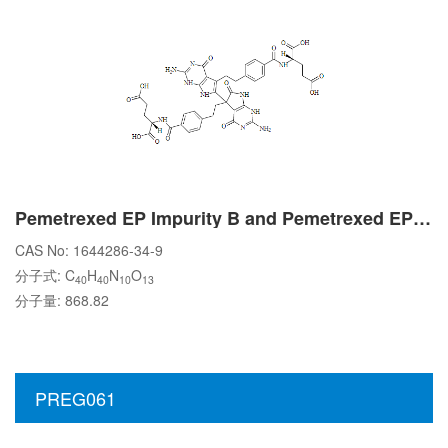
Pemetrexed EP Impurity B and Pemetrexed EP Impurity C
CAS No: 1644286-34-9
分子式: C
H
N
O
40
40
10
13
分子量: 868.82
PREG061