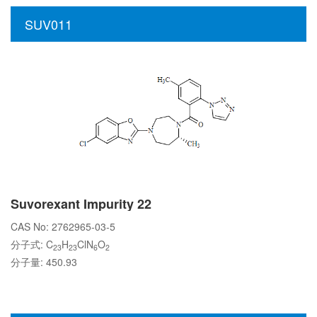
SUV011
Suvorexant Impurity 22
CAS No: 2762965-03-5
分子式: C
H
ClN
O
23
23
6
2
分子量: 450.93