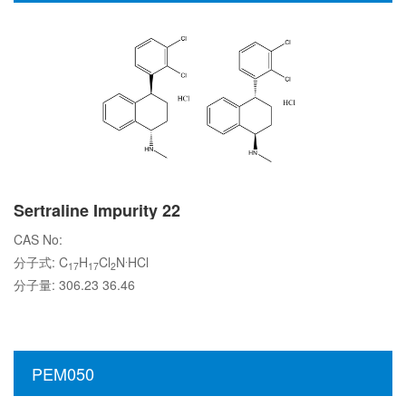
Sertraline Impurity 22
CAS No:
.
分子式: C
H
Cl
N
HCl
17
17
2
分子量: 306.23 36.46
PEM050