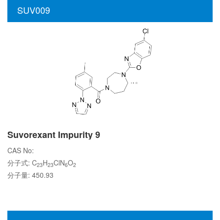
SUV009
Suvorexant Impurity 9
CAS No:
分子式: C
H
ClN
O
23
23
6
2
分子量: 450.93