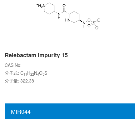
Relebactam Impurity 15
CAS No:
分子式: C
H
N
O
S
11
22
4
5
分子量: 322.38
MIR044