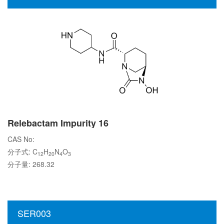
Relebactam Impurity 16
CAS No:
分子式: C
H
N
O
12
20
4
3
分子量: 268.32
SER003