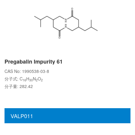
Pregabalin Impurity 61
CAS No: 1990538-03-8
分子式: C
H
N
O
16
30
2
2
分子量: 282.42
VALP011