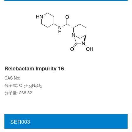
Relebactam Impurity 16
CAS No:
分子式: C
H
N
O
12
20
4
3
分子量: 268.32
SER003