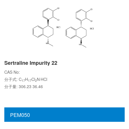
Sertraline Impurity 22
CAS No:
.
分子式: C
H
Cl
N
HCl
17
17
2
分子量: 306.23 36.46
PEM050