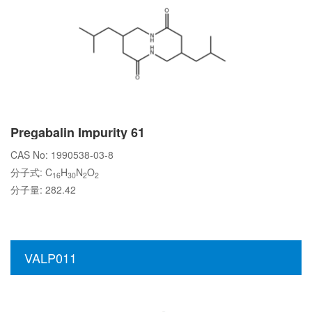
Pregabalin Impurity 61
CAS No: 1990538-03-8
分子式: C
H
N
O
16
30
2
2
分子量: 282.42
VALP011