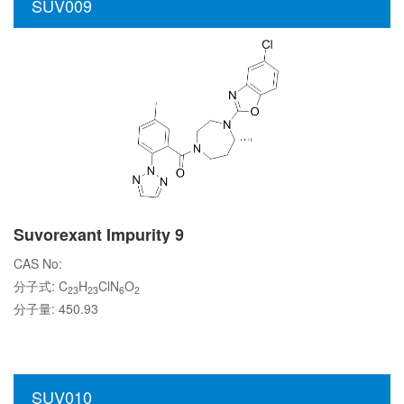
SUV009
Suvorexant Impurity 9
CAS No:
分子式: C
H
ClN
O
23
23
6
2
分子量: 450.93
SUV010