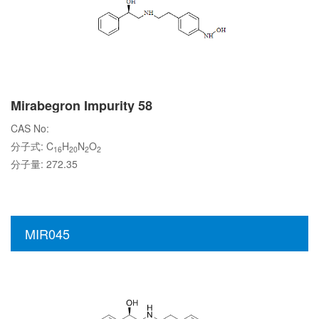
Mirabegron Impurity 58
CAS No:
分子式: C
H
N
O
16
20
2
2
分子量: 272.35
MIR045