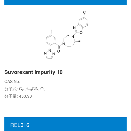
Suvorexant Impurity 10
CAS No:
分子式: C
H
ClN
O
23
23
6
2
分子量: 450.93
REL016