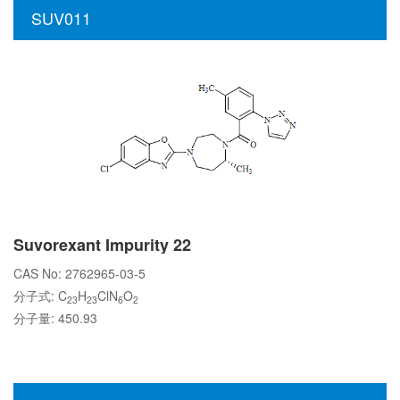
SUV011
Suvorexant Impurity 22
CAS No: 2762965-03-5
分子式: C
H
ClN
O
23
23
6
2
分子量: 450.93