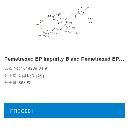
Pemetrexed EP Impurity B and Pemetrexed EP Impurity C
CAS No: 1644286-34-9
分子式: C
H
N
O
40
40
10
13
分子量: 868.82
PREG061