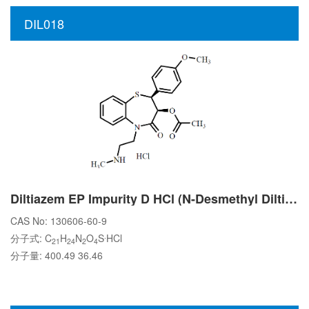
DIL018
Diltiazem EP Impurity D HCl (N-Desmethyl Diltiazem HCl)
CAS No: 130606-60-9
.
分子式: C
H
N
O
S
HCl
21
24
2
4
分子量: 400.49 36.46