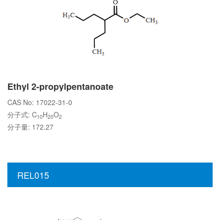
Ethyl 2-propylpentanoate
CAS No: 17022-31-0
分子式: C
H
O
10
20
2
分子量: 172.27
REL015