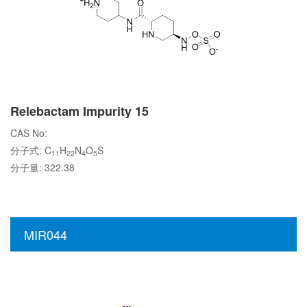
Relebactam Impurity 15
CAS No:
分子式: C
H
N
O
S
11
22
4
5
分子量: 322.38
MIR044