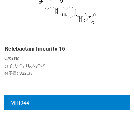
Relebactam Impurity 15
CAS No:
分子式: C
H
N
O
S
11
22
4
5
分子量: 322.38
MIR044