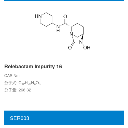
Relebactam Impurity 16
CAS No:
分子式: C
H
N
O
12
20
4
3
分子量: 268.32
SER003