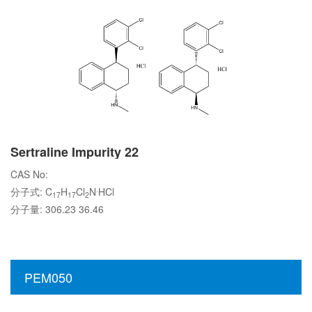
Sertraline Impurity 22
CAS No:
.
分子式: C
H
Cl
N
HCl
17
17
2
分子量: 306.23 36.46
PEM050