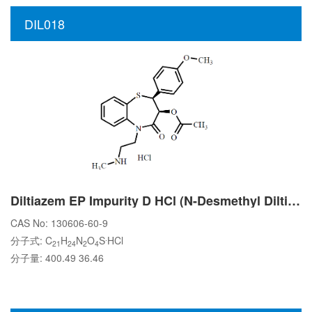
DIL018
Diltiazem EP Impurity D HCl (N-Desmethyl Diltiazem HCl)
CAS No: 130606-60-9
.
分子式: C
H
N
O
S
HCl
21
24
2
4
分子量: 400.49 36.46