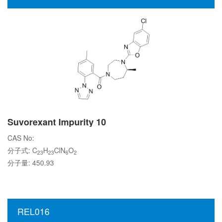
Suvorexant Impurity 10
CAS No:
分子式: C
H
ClN
O
23
23
6
2
分子量: 450.93
REL016