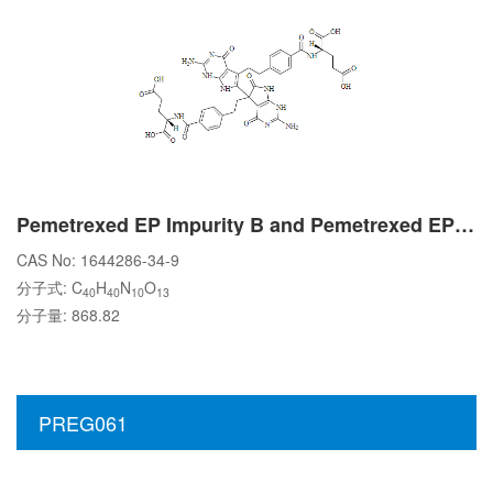
Pemetrexed EP Impurity B and Pemetrexed EP Impurity C
CAS No: 1644286-34-9
分子式: C
H
N
O
40
40
10
13
分子量: 868.82
PREG061