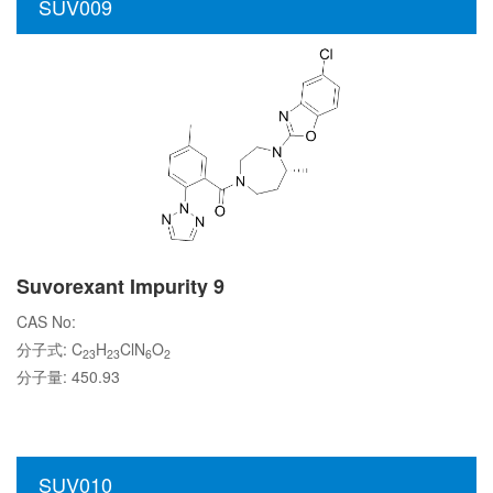
SUV009
Suvorexant Impurity 9
CAS No:
分子式: C
H
ClN
O
23
23
6
2
分子量: 450.93
SUV010