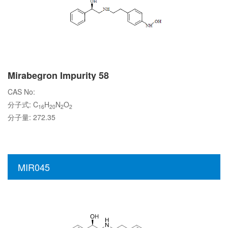
Mirabegron Impurity 58
CAS No:
分子式: C
H
N
O
16
20
2
2
分子量: 272.35
MIR045