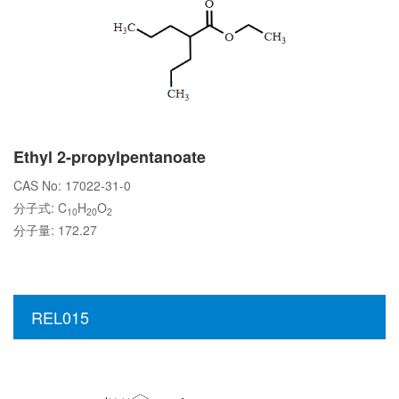
Ethyl 2-propylpentanoate
CAS No: 17022-31-0
分子式: C
H
O
10
20
2
分子量: 172.27
REL015