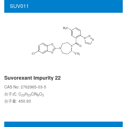
SUV011
Suvorexant Impurity 22
CAS No: 2762965-03-5
分子式: C
H
ClN
O
23
23
6
2
分子量: 450.93