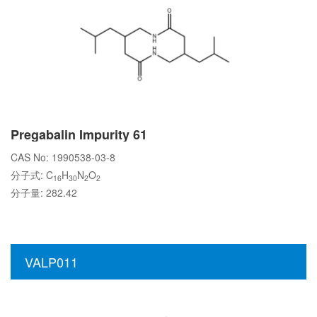
Pregabalin Impurity 61
CAS No: 1990538-03-8
分子式: C
H
N
O
16
30
2
2
分子量: 282.42
VALP011