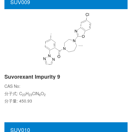
SUV009
Suvorexant Impurity 9
CAS No:
分子式: C
H
ClN
O
23
23
6
2
分子量: 450.93
SUV010