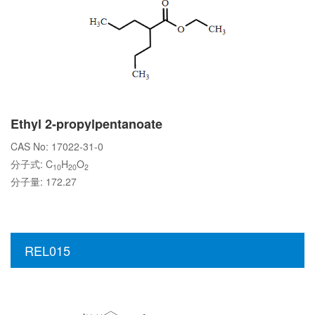
Ethyl 2-propylpentanoate
CAS No: 17022-31-0
分子式: C
H
O
10
20
2
分子量: 172.27
REL015