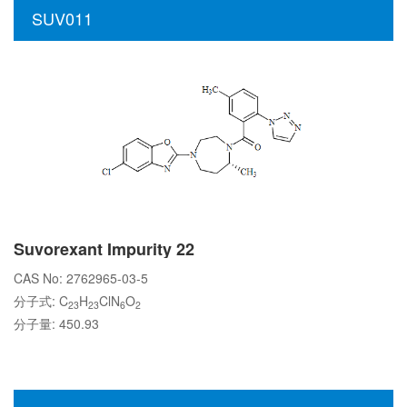
SUV011
Suvorexant Impurity 22
CAS No: 2762965-03-5
分子式: C
H
ClN
O
23
23
6
2
分子量: 450.93