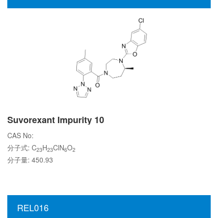
Suvorexant Impurity 10
CAS No:
分子式: C
H
ClN
O
23
23
6
2
分子量: 450.93
REL016