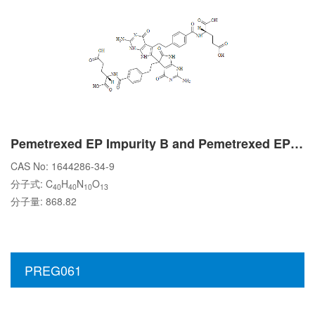
Pemetrexed EP Impurity B and Pemetrexed EP Impurity C
CAS No: 1644286-34-9
分子式: C
H
N
O
40
40
10
13
分子量: 868.82
PREG061