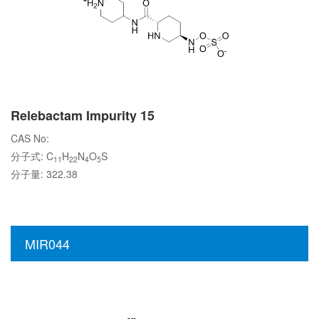
Relebactam Impurity 15
CAS No:
分子式: C
H
N
O
S
11
22
4
5
分子量: 322.38
MIR044