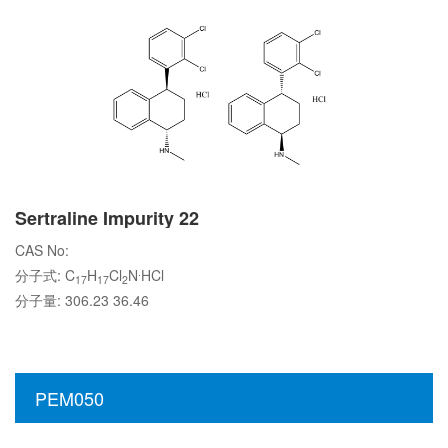
Sertraline Impurity 22
CAS No:
.
分子式: C
H
Cl
N
HCl
17
17
2
分子量: 306.23 36.46
PEM050