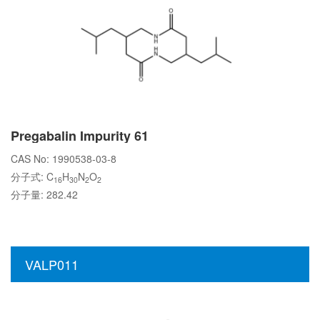
Pregabalin Impurity 61
CAS No: 1990538-03-8
分子式: C
H
N
O
16
30
2
2
分子量: 282.42
VALP011