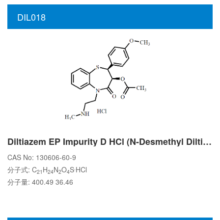
DIL018
Diltiazem EP Impurity D HCl (N-Desmethyl Diltiazem HCl)
CAS No: 130606-60-9
.
分子式: C
H
N
O
S
HCl
21
24
2
4
分子量: 400.49 36.46