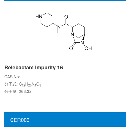
Relebactam Impurity 16
CAS No:
分子式: C
H
N
O
12
20
4
3
分子量: 268.32
SER003