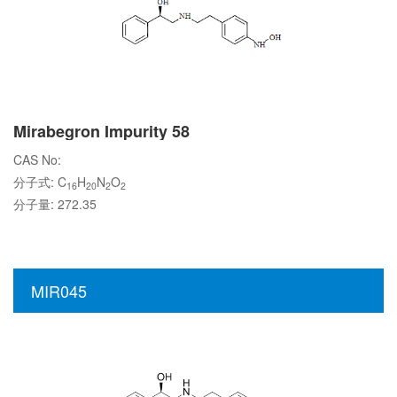
Mirabegron Impurity 58
CAS No:
分子式: C
H
N
O
16
20
2
2
分子量: 272.35
MIR045