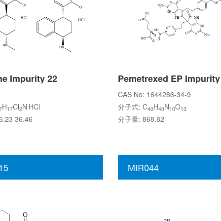
ne Impurity 22
CAS No: 1644286-34-9
.
H
Cl
N
HCl
分子式: C
H
N
O
7
17
2
40
40
10
13
.23 36.46
分子量: 868.82
15
MIR044