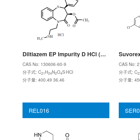
Diltiazem EP Impurity D HCl (N-Desmethyl Diltiazem HCl)
Suvorex
CAS No: 130606-60-9
CAS No: 2
.
分子式: C
H
N
O
S
HCl
分子式: C
21
24
2
4
2
分子量: 400.49 36.46
分子量: 450
REL016
SER0