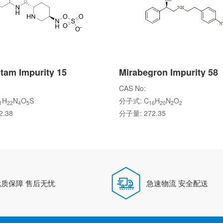
tam Impurity 15
Mirabegron Impurity 58
CAS No:
H
N
O
S
分子式: C
H
N
O
1
22
4
5
16
20
2
2
.38
分子量: 272.35
优质保障 售后无忧
急速物流 安全配送