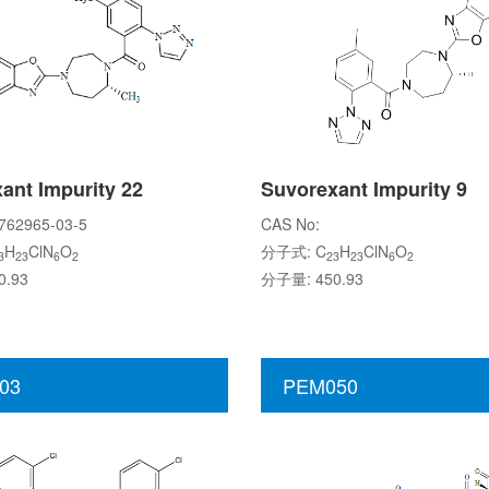
ant Impurity 22
Suvorexant Impurity 9
762965-03-5
CAS No:
H
ClN
O
分子式: C
H
ClN
O
3
23
6
2
23
23
6
2
.93
分子量: 450.93
03
PEM050