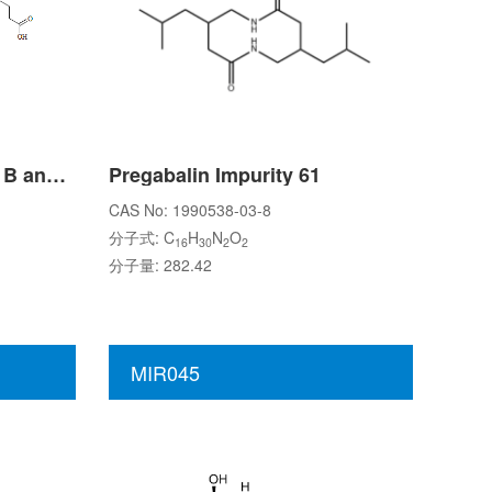
Pemetrexed EP Impurity B and Pemetrexed EP Impurity C
Pregabalin Impurity 61
CAS No: 1990538-03-8
分子式: C
H
N
O
16
30
2
2
分子量: 282.42
MIR045