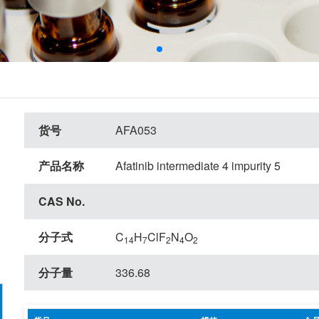
货号
AFA053
产品名称
Afatinib intermediate 4 impurity 5
CAS No.
分子式
C
H
ClF
N
O
14
7
2
4
2
分子量
336.68