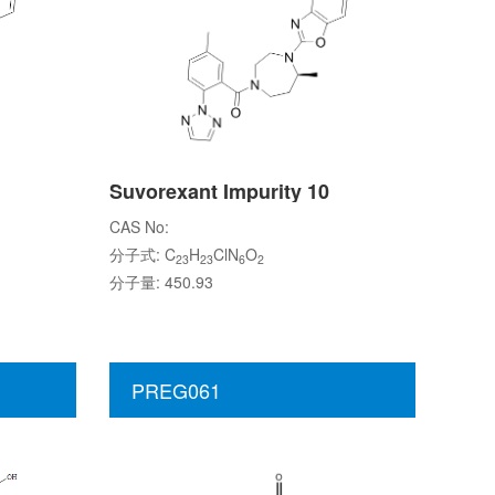
Suvorexant Impurity 10
CAS No:
分子式: C
H
ClN
O
23
23
6
2
分子量: 450.93
PREG061