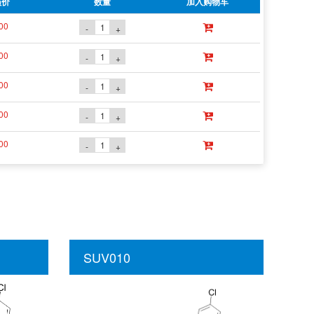
员价
数量
加入购物车
00
-
+
00
-
+
00
-
+
00
-
+
00
-
+
SUV010