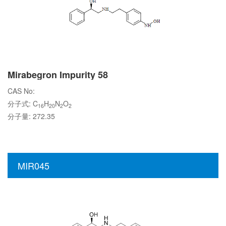
Mirabegron Impurity 58
CAS No:
分子式: C
H
N
O
16
20
2
2
分子量: 272.35
MIR045