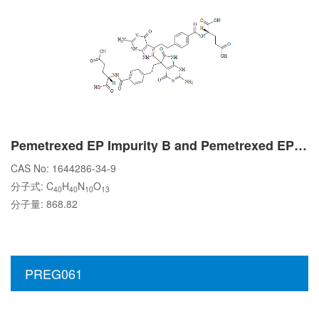
Pemetrexed EP Impurity B and Pemetrexed EP Impurity C
CAS No: 1644286-34-9
分子式: C
H
N
O
40
40
10
13
分子量: 868.82
PREG061