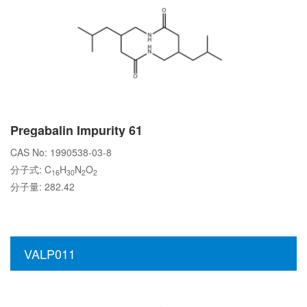
Pregabalin Impurity 61
CAS No: 1990538-03-8
分子式: C
H
N
O
16
30
2
2
分子量: 282.42
VALP011