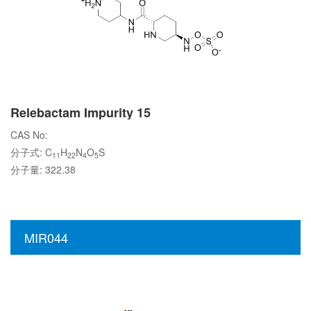
Relebactam Impurity 15
CAS No:
分子式: C
H
N
O
S
11
22
4
5
分子量: 322.38
MIR044