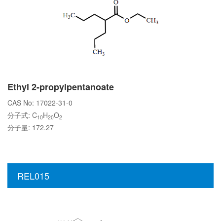
Ethyl 2-propylpentanoate
CAS No: 17022-31-0
分子式: C
H
O
10
20
2
分子量: 172.27
REL015