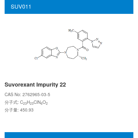
SUV011
Suvorexant Impurity 22
CAS No: 2762965-03-5
分子式: C
H
ClN
O
23
23
6
2
分子量: 450.93