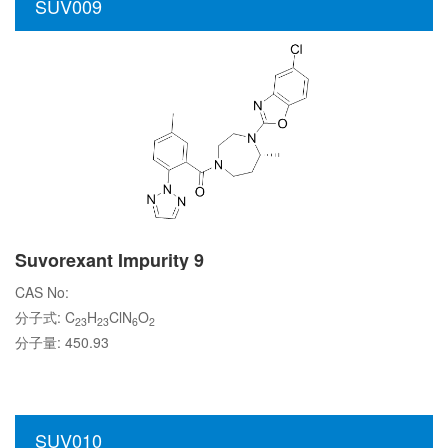
SUV009
Suvorexant Impurity 9
CAS No:
分子式: C
H
ClN
O
23
23
6
2
分子量: 450.93
SUV010