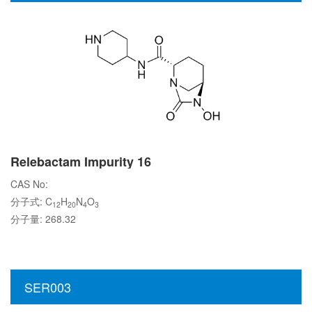
Relebactam Impurity 16
CAS No:
分子式: C
H
N
O
12
20
4
3
分子量: 268.32
SER003