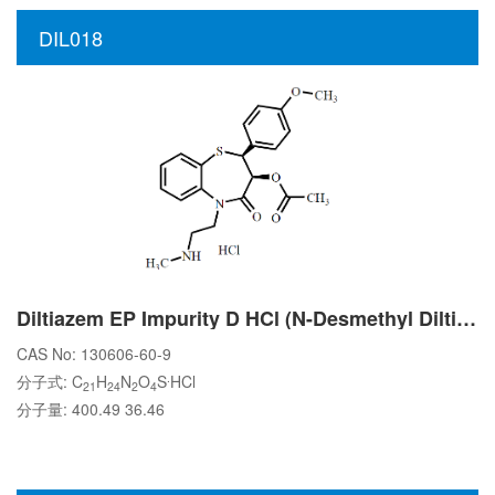
DIL018
Diltiazem EP Impurity D HCl (N-Desmethyl Diltiazem HCl)
CAS No: 130606-60-9
.
分子式: C
H
N
O
S
HCl
21
24
2
4
分子量: 400.49 36.46