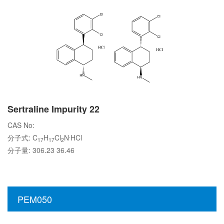
Sertraline Impurity 22
CAS No:
.
分子式: C
H
Cl
N
HCl
17
17
2
分子量: 306.23 36.46
PEM050