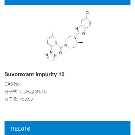
Suvorexant Impurity 10
CAS No:
分子式: C
H
ClN
O
23
23
6
2
分子量: 450.93
REL016