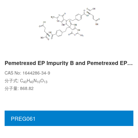
Pemetrexed EP Impurity B and Pemetrexed EP Impurity C
CAS No: 1644286-34-9
分子式: C
H
N
O
40
40
10
13
分子量: 868.82
PREG061