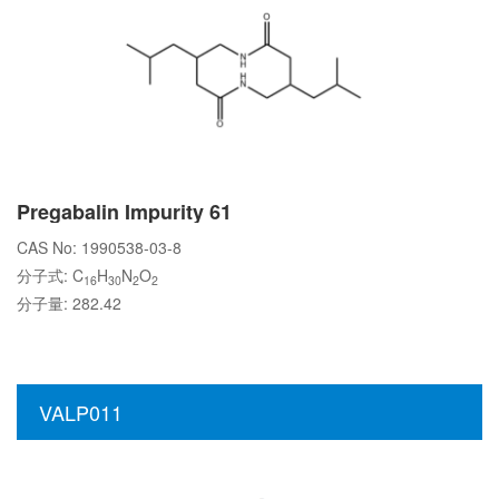
Pregabalin Impurity 61
CAS No: 1990538-03-8
分子式: C
H
N
O
16
30
2
2
分子量: 282.42
VALP011