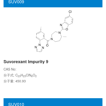
SUV009
Suvorexant Impurity 9
CAS No:
分子式: C
H
ClN
O
23
23
6
2
分子量: 450.93
SUV010