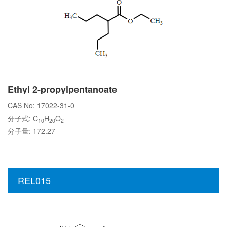
Ethyl 2-propylpentanoate
CAS No: 17022-31-0
分子式: C
H
O
10
20
2
分子量: 172.27
REL015