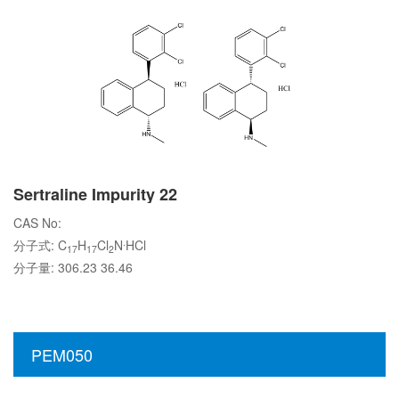
Sertraline Impurity 22
CAS No:
.
分子式: C
H
Cl
N
HCl
17
17
2
分子量: 306.23 36.46
PEM050