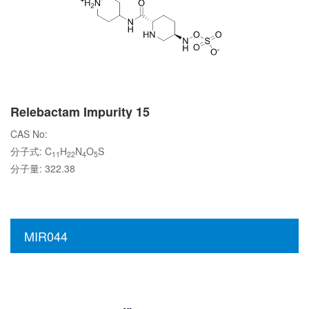
Relebactam Impurity 15
CAS No:
分子式: C
H
N
O
S
11
22
4
5
分子量: 322.38
MIR044