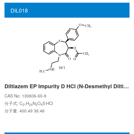
DIL018
Diltiazem EP Impurity D HCl (N-Desmethyl Diltiazem HCl)
CAS No: 130606-60-9
.
分子式: C
H
N
O
S
HCl
21
24
2
4
分子量: 400.49 36.46