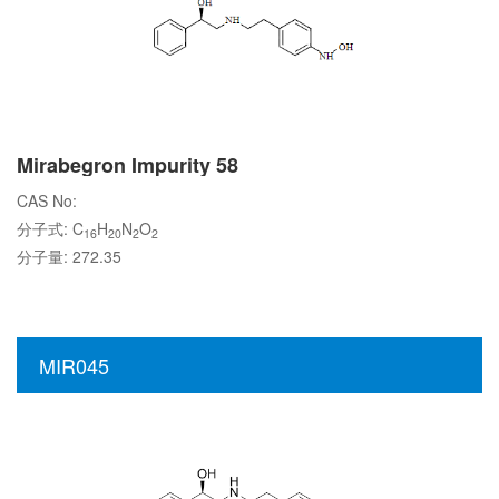
Mirabegron Impurity 58
CAS No:
分子式: C
H
N
O
16
20
2
2
分子量: 272.35
MIR045