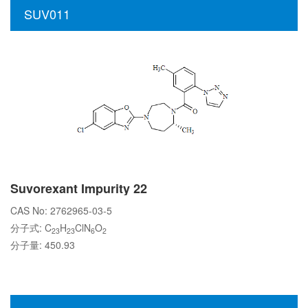
SUV011
Suvorexant Impurity 22
CAS No: 2762965-03-5
分子式: C
H
ClN
O
23
23
6
2
分子量: 450.93