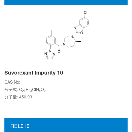
Suvorexant Impurity 10
CAS No:
分子式: C
H
ClN
O
23
23
6
2
分子量: 450.93
REL016