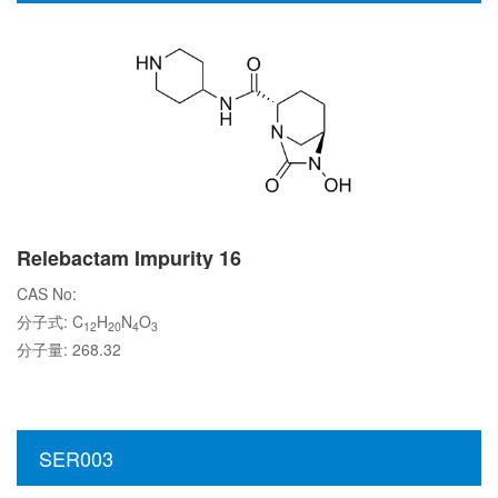
Relebactam Impurity 16
CAS No:
分子式: C
H
N
O
12
20
4
3
分子量: 268.32
SER003