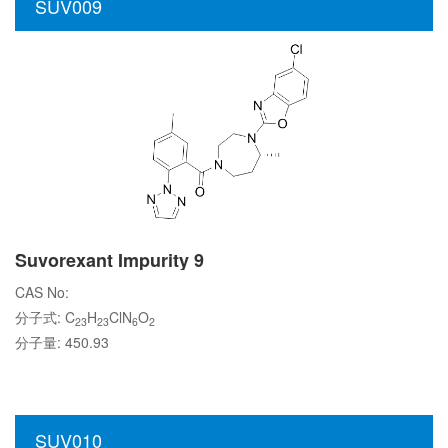
SUV009
Suvorexant Impurity 9
CAS No:
分子式: C
H
ClN
O
23
23
6
2
分子量: 450.93
SUV010