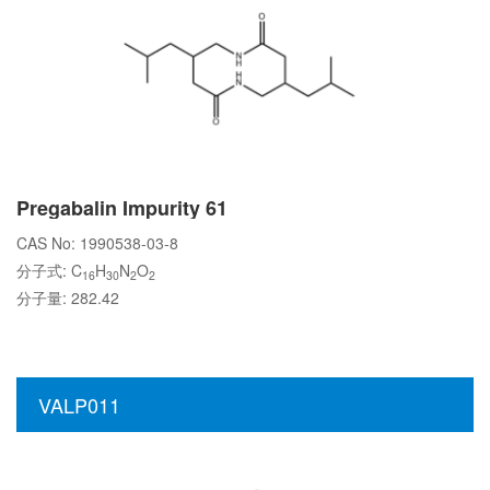
Pregabalin Impurity 61
CAS No: 1990538-03-8
分子式: C
H
N
O
16
30
2
2
分子量: 282.42
VALP011