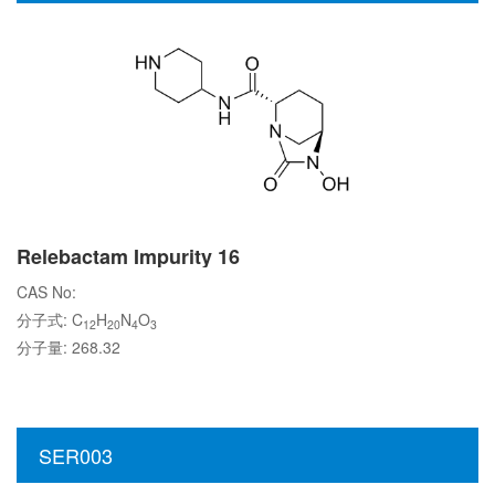
Relebactam Impurity 16
CAS No:
分子式: C
H
N
O
12
20
4
3
分子量: 268.32
SER003