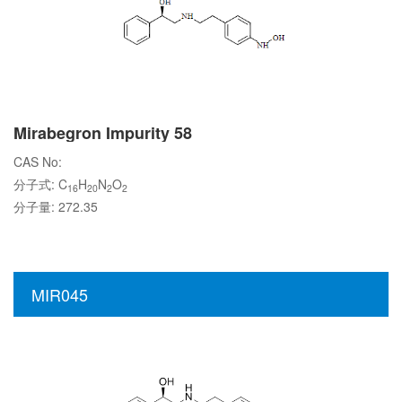
Mirabegron Impurity 58
CAS No:
分子式: C
H
N
O
16
20
2
2
分子量: 272.35
MIR045