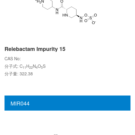
Relebactam Impurity 15
CAS No:
分子式: C
H
N
O
S
11
22
4
5
分子量: 322.38
MIR044