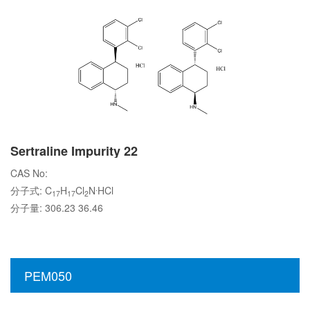
Sertraline Impurity 22
CAS No:
.
分子式: C
H
Cl
N
HCl
17
17
2
分子量: 306.23 36.46
PEM050