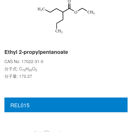
Ethyl 2-propylpentanoate
CAS No: 17022-31-0
分子式: C
H
O
10
20
2
分子量: 172.27
REL015