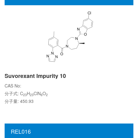
Suvorexant Impurity 10
CAS No:
分子式: C
H
ClN
O
23
23
6
2
分子量: 450.93
REL016