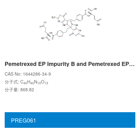
Pemetrexed EP Impurity B and Pemetrexed EP Impurity C
CAS No: 1644286-34-9
分子式: C
H
N
O
40
40
10
13
分子量: 868.82
PREG061