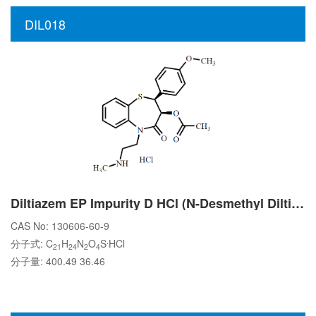
DIL018
Diltiazem EP Impurity D HCl (N-Desmethyl Diltiazem HCl)
CAS No: 130606-60-9
.
分子式: C
H
N
O
S
HCl
21
24
2
4
分子量: 400.49 36.46