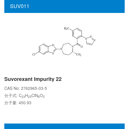
SUV011
Suvorexant Impurity 22
CAS No: 2762965-03-5
分子式: C
H
ClN
O
23
23
6
2
分子量: 450.93