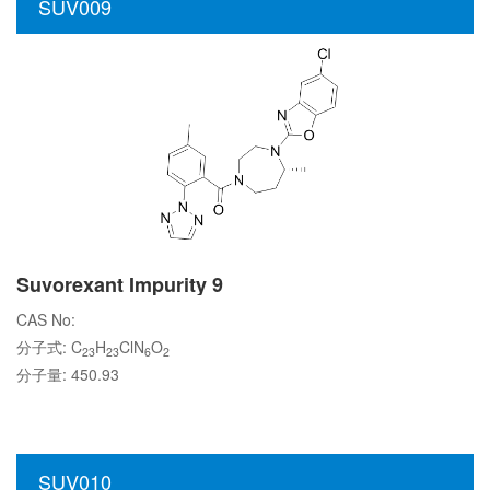
SUV009
Suvorexant Impurity 9
CAS No:
分子式: C
H
ClN
O
23
23
6
2
分子量: 450.93
SUV010