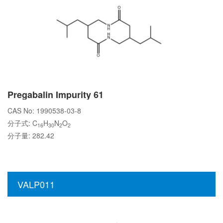
Pregabalin Impurity 61
CAS No: 1990538-03-8
分子式: C
H
N
O
16
30
2
2
分子量: 282.42
VALP011