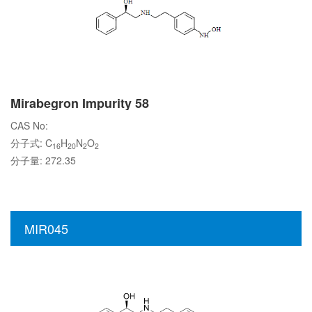
Mirabegron Impurity 58
CAS No:
分子式: C
H
N
O
16
20
2
2
分子量: 272.35
MIR045