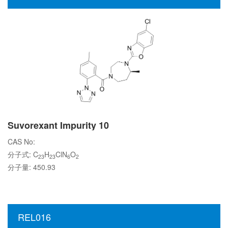
Suvorexant Impurity 10
CAS No:
分子式: C
H
ClN
O
23
23
6
2
分子量: 450.93
REL016