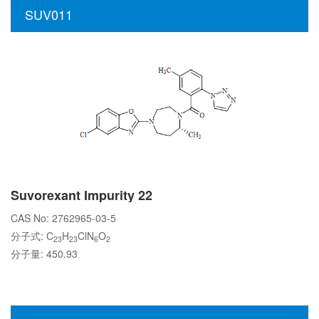
SUV011
Suvorexant Impurity 22
CAS No: 2762965-03-5
分子式: C
H
ClN
O
23
23
6
2
分子量: 450.93