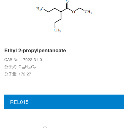
Ethyl 2-propylpentanoate
CAS No: 17022-31-0
分子式: C
H
O
10
20
2
分子量: 172.27
REL015