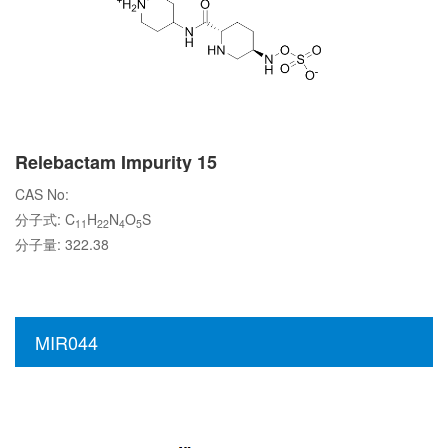
Relebactam Impurity 15
CAS No:
分子式: C
H
N
O
S
11
22
4
5
分子量: 322.38
MIR044