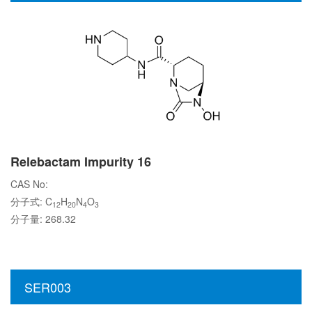
Relebactam Impurity 16
CAS No:
分子式: C
H
N
O
12
20
4
3
分子量: 268.32
SER003