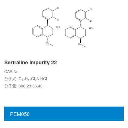
Sertraline Impurity 22
CAS No:
.
分子式: C
H
Cl
N
HCl
17
17
2
分子量: 306.23 36.46
PEM050