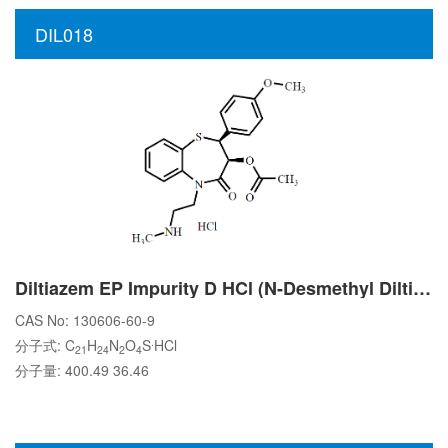
DIL018
Diltiazem EP Impurity D HCl (N-Desmethyl Diltiazem HCl)
CAS No: 130606-60-9
.
分子式: C
H
N
O
S
HCl
21
24
2
4
分子量: 400.49 36.46