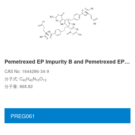
Pemetrexed EP Impurity B and Pemetrexed EP Impurity C
CAS No: 1644286-34-9
分子式: C
H
N
O
40
40
10
13
分子量: 868.82
PREG061