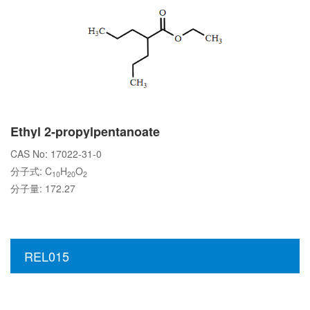
Ethyl 2-propylpentanoate
CAS No: 17022-31-0
分子式: C
H
O
10
20
2
分子量: 172.27
REL015