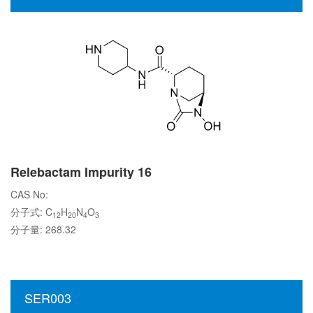
Relebactam Impurity 16
CAS No:
分子式: C
H
N
O
12
20
4
3
分子量: 268.32
SER003