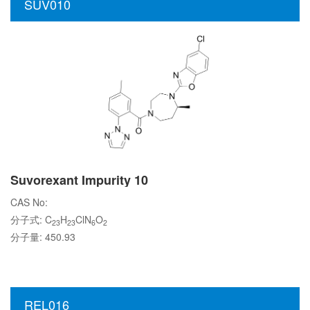
SUV010
Suvorexant Impurity 10
CAS No:
分子式: C
H
ClN
O
23
23
6
2
分子量: 450.93
REL016