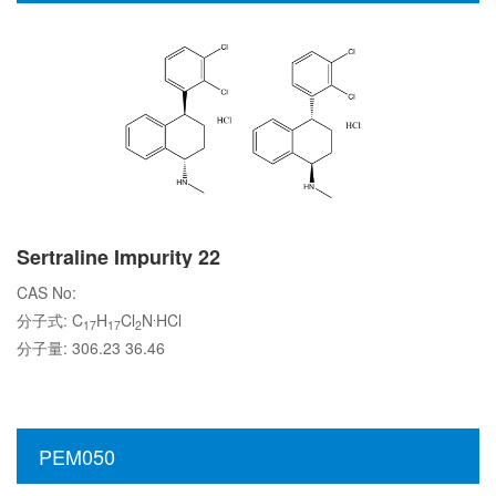
Sertraline Impurity 22
CAS No:
.
分子式: C
H
Cl
N
HCl
17
17
2
分子量: 306.23 36.46
PEM050