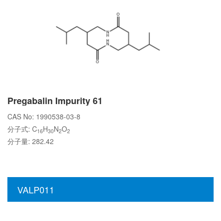
Pregabalin Impurity 61
CAS No: 1990538-03-8
分子式: C
H
N
O
16
30
2
2
分子量: 282.42
VALP011