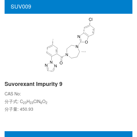
SUV009
Suvorexant Impurity 9
CAS No:
分子式: C
H
ClN
O
23
23
6
2
分子量: 450.93