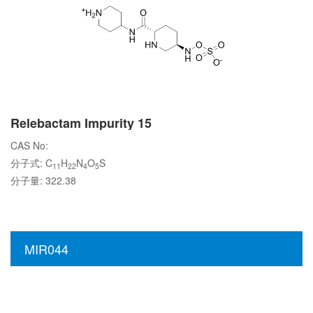
Relebactam Impurity 15
CAS No:
分子式: C
H
N
O
S
11
22
4
5
分子量: 322.38
MIR044