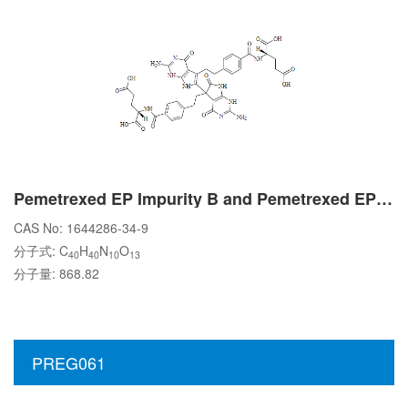
Pemetrexed EP Impurity B and Pemetrexed EP Impurity C
CAS No: 1644286-34-9
分子式: C
H
N
O
40
40
10
13
分子量: 868.82
PREG061