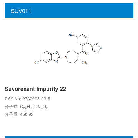
SUV011
Suvorexant Impurity 22
CAS No: 2762965-03-5
分子式: C
H
ClN
O
23
23
6
2
分子量: 450.93