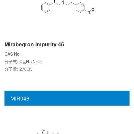
Mirabegron Impurity 45
CAS No:
分子式: C
H
N
O
16
18
2
2
分子量: 270.33
MIR046