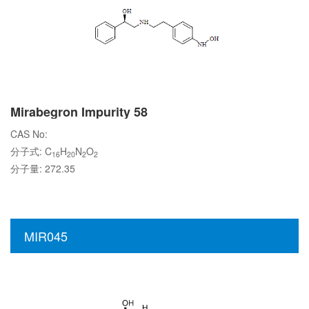
Mirabegron Impurity 58
CAS No:
分子式: C
H
N
O
16
20
2
2
分子量: 272.35
MIR045